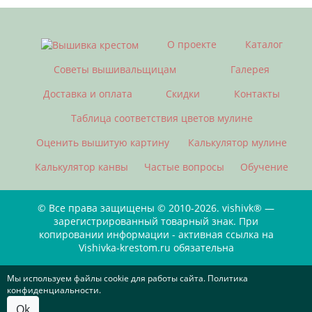
О проекте
Каталог
Советы вышивальщицам
Галерея
Доставка и оплата
Скидки
Контакты
Таблица соответствия цветов мулине
Оценить вышитую картину
Калькулятор мулине
Калькулятор канвы
Частые вопросы
Обучение
© Все права защищены © 2010-2026. vishivk® —
зарегистрированный товарный знак. При
копировании информации - активная ссылка на
Vishivka-krestom.ru обязательна
Мы используем файлы cookie для работы сайта. Политика
конфиденциальности.
Ok