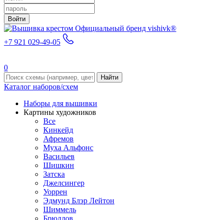
Войти
Официальный бренд vishivk®
+7 921 029-49-05
0
Найти
Каталог наборов/схем
Наборы для вышивки
Картины художников
Все
Кинкейд
Афремов
Муха Альфонс
Васильев
Шишкин
Затска
Джелсингер
Уоррен
Эдмунд Блэр Лейтон
Шиммель
Брюллов