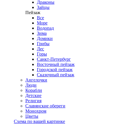
Драконы
Зайцы
Пейзаж
Все
Море
Водопад
Зима
Домики
Грибы
Лес
Горы
Санкт-Петербург
Восточный пейзаж
Городской пейзаж
Сказочный пейзаж
Ангелочки
Люди
Корабли
Детские
Религия
Славянские обереги
Монохром
Цветы
Схема по вашей картинке