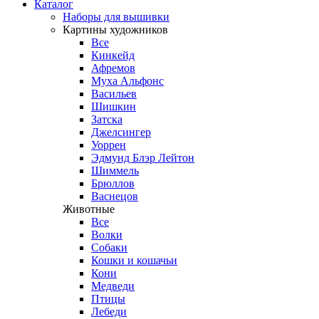
Каталог
Наборы для вышивки
Картины художников
Все
Кинкейд
Афремов
Муха Альфонс
Васильев
Шишкин
Затска
Джелсингер
Уоррен
Эдмунд Блэр Лейтон
Шиммель
Брюллов
Васнецов
Животные
Все
Волки
Собаки
Кошки и кошачьи
Кони
Медведи
Птицы
Лебеди