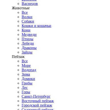
Васнецов
Животные
Все
Волки
Собаки
Кошки и кошачьи
Кони
Медведи
Птицы
Лебеди
Драконы
Зайцы
Пейзаж
Все
Море
Водопад
Зима
Домики
Грибы
Лес
Горы
Санкт-Петербург
Восточный пейзаж
Городской пейзаж
Сказочный пейзаж