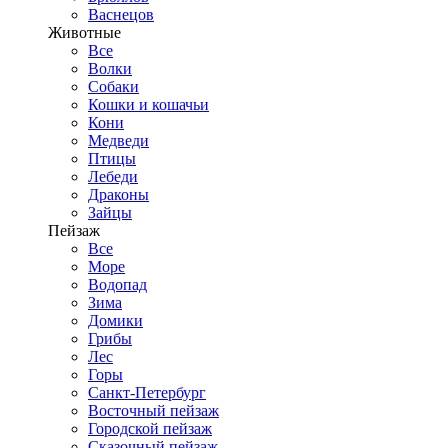
Васнецов
Животные
Все
Волки
Собаки
Кошки и кошачьи
Кони
Медведи
Птицы
Лебеди
Драконы
Зайцы
Пейзаж
Все
Море
Водопад
Зима
Домики
Грибы
Лес
Горы
Санкт-Петербург
Восточный пейзаж
Городской пейзаж
Сказочный пейзаж