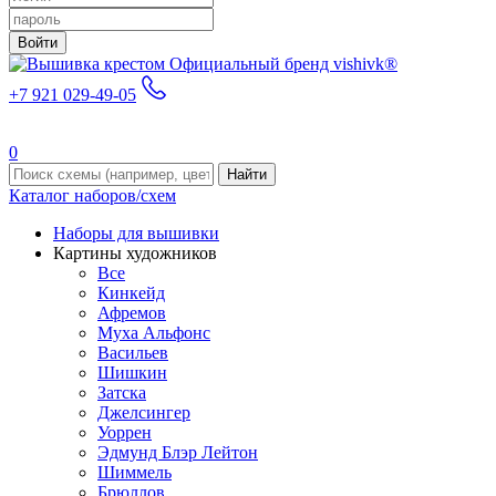
Войти
Официальный бренд vishivk®
+7 921 029-49-05
0
Найти
Каталог наборов/схем
Наборы для вышивки
Картины художников
Все
Кинкейд
Афремов
Муха Альфонс
Васильев
Шишкин
Затска
Джелсингер
Уоррен
Эдмунд Блэр Лейтон
Шиммель
Брюллов