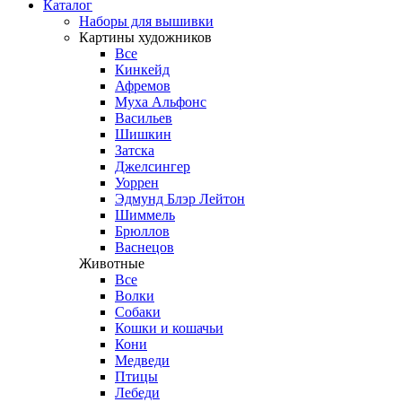
Каталог
Наборы для вышивки
Картины художников
Все
Кинкейд
Афремов
Муха Альфонс
Васильев
Шишкин
Затска
Джелсингер
Уоррен
Эдмунд Блэр Лейтон
Шиммель
Брюллов
Васнецов
Животные
Все
Волки
Собаки
Кошки и кошачьи
Кони
Медведи
Птицы
Лебеди