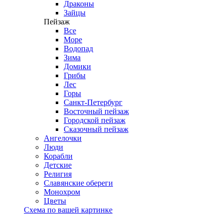
Драконы
Зайцы
Пейзаж
Все
Море
Водопад
Зима
Домики
Грибы
Лес
Горы
Санкт-Петербург
Восточный пейзаж
Городской пейзаж
Сказочный пейзаж
Ангелочки
Люди
Корабли
Детские
Религия
Славянские обереги
Монохром
Цветы
Схема по вашей картинке