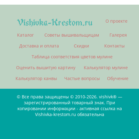
О проекте
Каталог
Советы вышивальщицам
Галерея
Доставка и оплата
Скидки
Контакты
Таблица соответствия цветов мулине
Оценить вышитую картину
Калькулятор мулине
Калькулятор канвы
Частые вопросы
Обучение
© Все права защищены © 2010-2026. vishivk® —
зарегистрированный товарный знак. При
копировании информации - активная ссылка на
Vishivka-krestom.ru обязательна