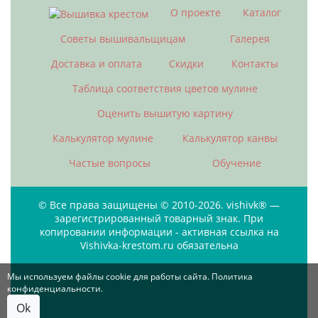
О проекте
Каталог
Советы вышивальщицам
Галерея
Доставка и оплата
Скидки
Контакты
Таблица соответствия цветов мулине
Оценить вышитую картину
Калькулятор мулине
Калькулятор канвы
Частые вопросы
Обучение
© Все права защищены © 2010-2026. vishivk® —
зарегистрированный товарный знак. При
копировании информации - активная ссылка на
Vishivka-krestom.ru обязательна
Мы используем файлы cookie для работы сайта. Политика
конфиденциальности.
Ok