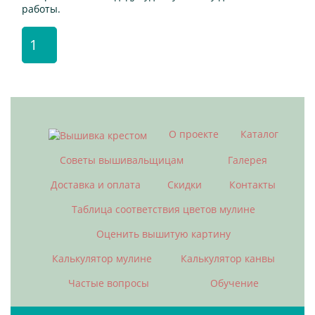
работы.
1
(current)
О проекте
Каталог
Советы вышивальщицам
Галерея
Доставка и оплата
Скидки
Контакты
Таблица соответствия цветов мулине
Оценить вышитую картину
Калькулятор мулине
Калькулятор канвы
Частые вопросы
Обучение