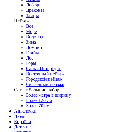
Лебеди
Драконы
Зайцы
Пейзаж
Все
Море
Водопад
Зима
Домики
Грибы
Лес
Горы
Санкт-Петербург
Восточный пейзаж
Городской пейзаж
Сказочный пейзаж
Самые большие наборы
Более метра в ширину
Более 120 см
Более 70 см
Ангелочки
Люди
Корабли
Детские