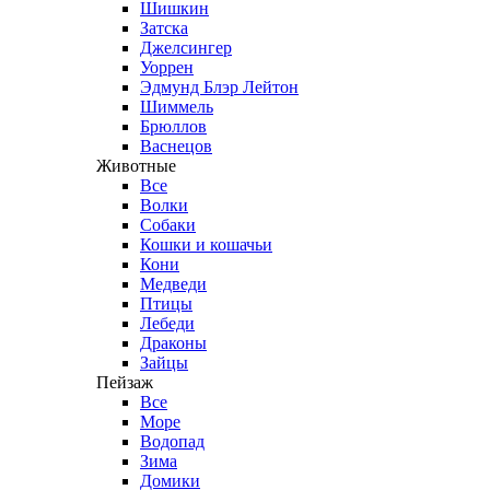
Шишкин
Затска
Джелсингер
Уоррен
Эдмунд Блэр Лейтон
Шиммель
Брюллов
Васнецов
Животные
Все
Волки
Собаки
Кошки и кошачьи
Кони
Медведи
Птицы
Лебеди
Драконы
Зайцы
Пейзаж
Все
Море
Водопад
Зима
Домики