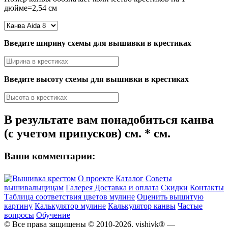
дюйме=2,54 см
Введите ширину схемы для вышивки в крестиках
Введите высоту схемы для вышивки в крестиках
В результате вам понадобиться канва
(с учетом припусков)
см. *
см.
Ваши комментарии:
О проекте
Каталог
Советы
вышивальщицам
Галерея
Доставка и оплата
Скидки
Контакты
Таблица соответствия цветов мулине
Оценить вышитую
картину
Калькулятор мулине
Калькулятор канвы
Частые
вопросы
Обучение
© Все права защищены © 2010-2026. vishivk® —