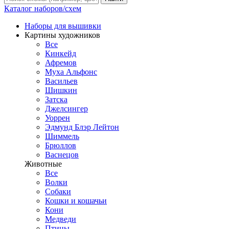
Каталог наборов/схем
Наборы для вышивки
Картины художников
Все
Кинкейд
Афремов
Муха Альфонс
Васильев
Шишкин
Затска
Джелсингер
Уоррен
Эдмунд Блэр Лейтон
Шиммель
Брюллов
Васнецов
Животные
Все
Волки
Собаки
Кошки и кошачьи
Кони
Медведи
Птицы