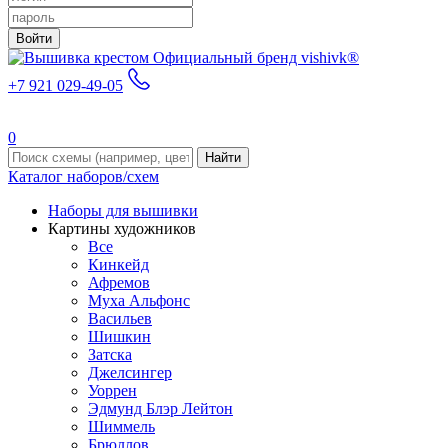
Войти
Официальный бренд vishivk®
+7 921 029-49-05
0
Найти
Каталог наборов/схем
Наборы для вышивки
Картины художников
Все
Кинкейд
Афремов
Муха Альфонс
Васильев
Шишкин
Затска
Джелсингер
Уоррен
Эдмунд Блэр Лейтон
Шиммель
Брюллов