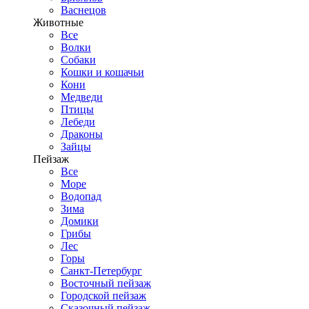
Васнецов
Животные
Все
Волки
Собаки
Кошки и кошачьи
Кони
Медведи
Птицы
Лебеди
Драконы
Зайцы
Пейзаж
Все
Море
Водопад
Зима
Домики
Грибы
Лес
Горы
Санкт-Петербург
Восточный пейзаж
Городской пейзаж
Сказочный пейзаж