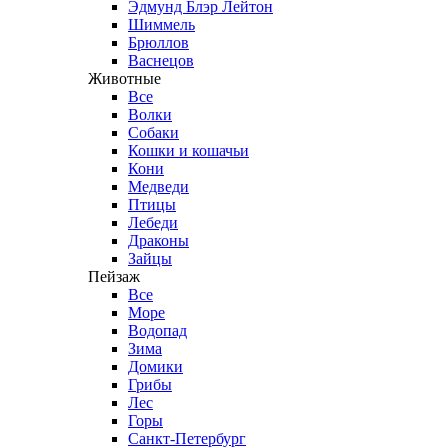
Эдмунд Блэр Лейтон
Шиммель
Брюллов
Васнецов
Животные
Все
Волки
Собаки
Кошки и кошачьи
Кони
Медведи
Птицы
Лебеди
Драконы
Зайцы
Пейзаж
Все
Море
Водопад
Зима
Домики
Грибы
Лес
Горы
Санкт-Петербург