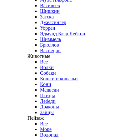
Васильев
Шишкин
Затска
Джелсингер
Уоррен
Эдмунд Блэр Лейтон
Шиммель
Брюллов
Васнецов
Животные
Все
Волки
Собаки
Кошки и кошачьи
Кони
Медведи
Птицы
Лебеди
Драконы
Зайцы
Пейзаж
Все
Море
Водопад