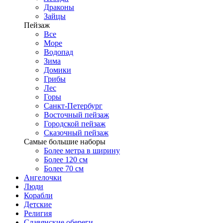
Драконы
Зайцы
Пейзаж
Все
Море
Водопад
Зима
Домики
Грибы
Лес
Горы
Санкт-Петербург
Восточный пейзаж
Городской пейзаж
Сказочный пейзаж
Самые большие наборы
Более метра в ширину
Более 120 см
Более 70 см
Ангелочки
Люди
Корабли
Детские
Религия
Славянские обереги