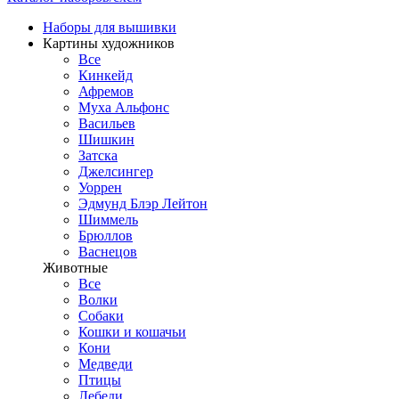
Наборы для вышивки
Картины художников
Все
Кинкейд
Афремов
Муха Альфонс
Васильев
Шишкин
Затска
Джелсингер
Уоррен
Эдмунд Блэр Лейтон
Шиммель
Брюллов
Васнецов
Животные
Все
Волки
Собаки
Кошки и кошачьи
Кони
Медведи
Птицы
Лебеди