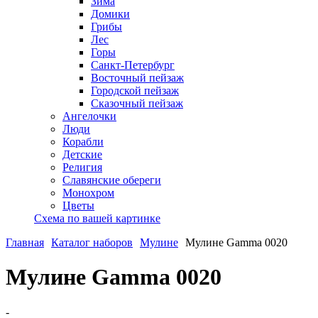
Зима
Домики
Грибы
Лес
Горы
Санкт-Петербург
Восточный пейзаж
Городской пейзаж
Сказочный пейзаж
Ангелочки
Люди
Корабли
Детские
Религия
Славянские обереги
Монохром
Цветы
Схема по вашей картинке
Главная
Каталог наборов
Мулине
Мулине Gamma 0020
Мулине Gamma 0020
-