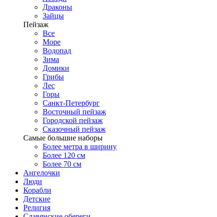
Драконы
Зайцы
Пейзаж
Все
Море
Водопад
Зима
Домики
Грибы
Лес
Горы
Санкт-Петербург
Восточный пейзаж
Городской пейзаж
Сказочный пейзаж
Самые большие наборы
Более метра в ширину
Более 120 см
Более 70 см
Ангелочки
Люди
Корабли
Детские
Религия
Славянские обереги