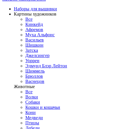
Наборы для вышивки
Картины художников
Все
Кинкейд
Афремов
Муха Альфонс
Васильев
Шишкин
Затска
Джелсингер
Уоррен
Эдмунд Блэр Лейтон
Шиммель
Брюллов
Васнецов
Животные
Все
Волки
Собаки
Кошки и кошачьи
Кони
Медведи
Птицы
Лебеди