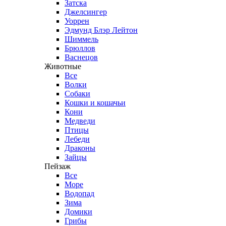
Затска
Джелсингер
Уоррен
Эдмунд Блэр Лейтон
Шиммель
Брюллов
Васнецов
Животные
Все
Волки
Собаки
Кошки и кошачьи
Кони
Медведи
Птицы
Лебеди
Драконы
Зайцы
Пейзаж
Все
Море
Водопад
Зима
Домики
Грибы