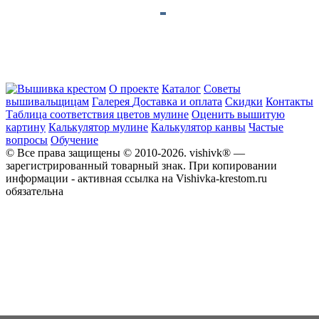
О проекте
Каталог
Советы
вышивальщицам
Галерея
Доставка и оплата
Скидки
Контакты
Таблица соответствия цветов мулине
Оценить вышитую
картину
Калькулятор мулине
Калькулятор канвы
Частые
вопросы
Обучение
© Все права защищены © 2010-2026. vishivk® —
зарегистрированный товарный знак. При копировании
информации - активная ссылка на Vishivka-krestom.ru
обязательна