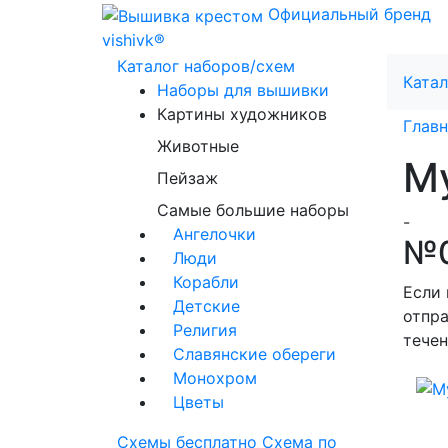
Официальный бренд
vishivk®
Каталог наборов/схем
Катал
Наборы для вышивки
Картины художников
Главн
Животные
М
Пейзаж
Самые большие наборы
-
Ангелочки
№0
Люди
Корабли
Если 
Детские
отпра
Религия
течен
Славянские обереги
Монохром
Цветы
Схемы бесплатно
Схема по