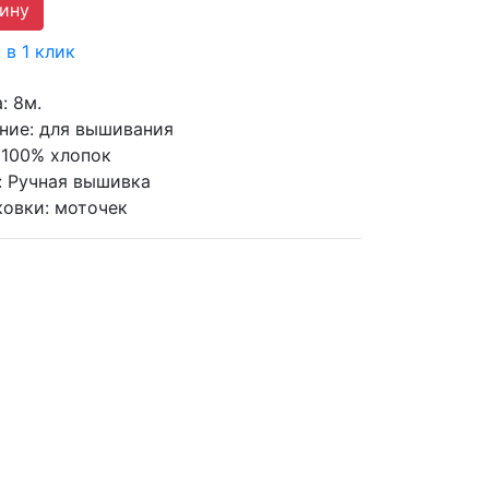
 в 1 клик
а:
8м.
ние:
для вышивания
100% хлопок
:
Ручная вышивка
ковки:
моточек