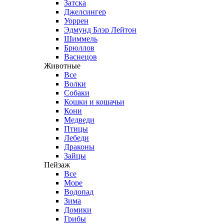
Затска
Джелсингер
Уоррен
Эдмунд Блэр Лейтон
Шиммель
Брюллов
Васнецов
Животные
Все
Волки
Собаки
Кошки и кошачьи
Кони
Медведи
Птицы
Лебеди
Драконы
Зайцы
Пейзаж
Все
Море
Водопад
Зима
Домики
Грибы