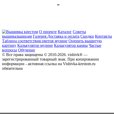
О проекте
Каталог
Советы
вышивальщицам
Галерея
Доставка и оплата
Скидки
Контакты
Таблица соответствия цветов мулине
Оценить вышитую
картину
Калькулятор мулине
Калькулятор канвы
Частые
вопросы
Обучение
© Все права защищены © 2010-2026. vishivk® —
зарегистрированный товарный знак. При копировании
информации - активная ссылка на Vishivka-krestom.ru
обязательна