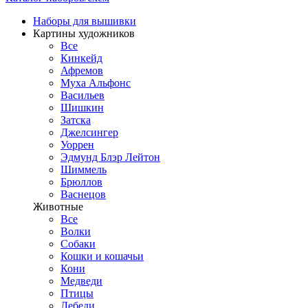
Наборы для вышивки
Картины художников
Все
Кинкейд
Афремов
Муха Альфонс
Васильев
Шишкин
Затска
Джелсингер
Уоррен
Эдмунд Блэр Лейтон
Шиммель
Брюллов
Васнецов
Животные
Все
Волки
Собаки
Кошки и кошачьи
Кони
Медведи
Птицы
Лебеди