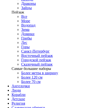
Драконы
Зайцы
Пейзаж
Все
Море
Водопад
Зима
Домики
Грибы
Лес
Горы
Санкт-Петербург
Восточный пейзаж
Городской пейзаж
Сказочный пейзаж
Самые большие наборы
Более метра в ширину
Более 120 см
Более 70 см
Ангелочки
Люди
Корабли
Детские
Религия
Славянские обереги