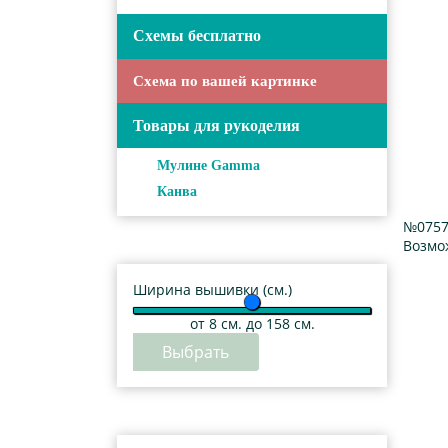
Схемы бесплатно
Схема по вашей картинке
Товары для рукоделия
Мулине Gamma
Канва
№0757
Возмо
Ширина вышивки (см.)
от
8
см. до 158 см.
Выбрать