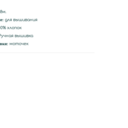
8м.
ие:
для вышивания
00% хлопок
учная вышивка
вки:
моточек