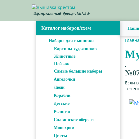
Официальный бренд vishivk®
Каталог наборов/схем
Наши
Главн
Наборы для вышивки
Картины художников
Му
Животные
Пейзаж
-
Самые большие наборы
№07
Ангелочки
Если 
Люди
течени
Корабли
Детские
Религия
Славянские обереги
Монохром
Цветы