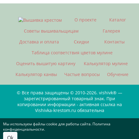
О проекте
Каталог
Советы вышивальщицам
Галерея
Доставка и оплата
Скидки
Контакты
Таблица соответствия цветов мулине
Оценить вышитую картину
Калькулятор мулине
Калькулятор канвы
Частые вопросы
Обучение
© Все права защищены © 2010-2026. vishivk® —
зарегистрированный товарный знак. При
копировании информации - активная ссылка на
Vishivka-krestom.ru обязательна
Мы используем файлы cookie для работы сайта. Политика
конфиденциальности.
Ok