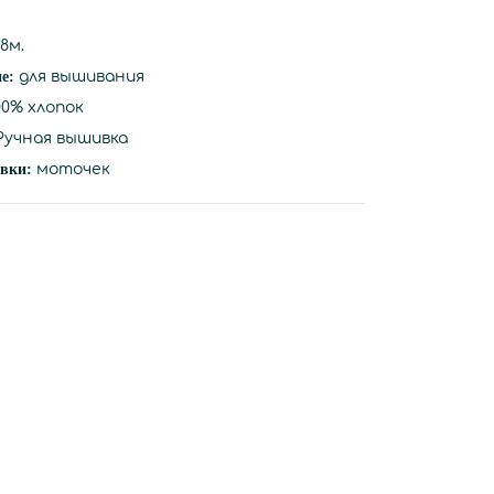
8м.
ие:
для вышивания
00% хлопок
учная вышивка
вки:
моточек