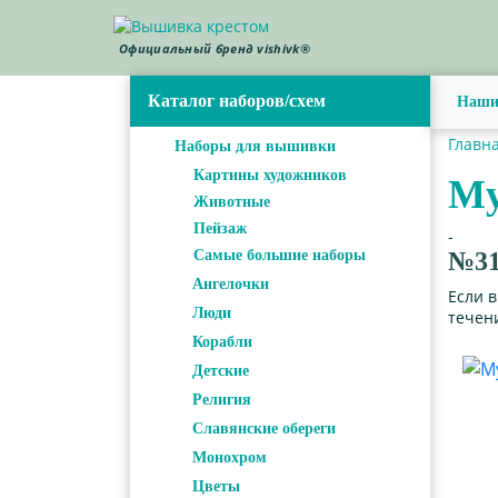
Официальный бренд vishivk®
Каталог наборов/схем
Наши
Главн
Наборы для вышивки
Картины художников
Му
Животные
Пейзаж
-
Самые большие наборы
№31
Ангелочки
Если 
Люди
течени
Корабли
Детские
Религия
Славянские обереги
Монохром
Цветы