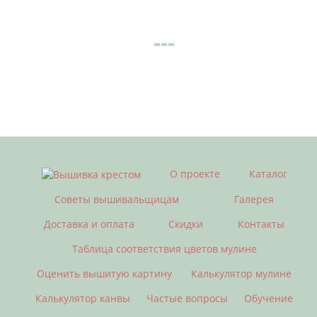
О проекте
Каталог
Советы вышивальщицам
Галерея
Доставка и оплата
Скидки
Контакты
Таблица соответствия цветов мулине
Оценить вышитую картину
Калькулятор мулине
Калькулятор канвы
Частые вопросы
Обучение