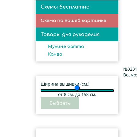
Схемы бесплатно
Схема по вашей картинке
Товары для рукоделия
Мулине Gamma
Канва
№3231
Возмо
Ширина вышивки (см.)
от
8
см. до 158 см.
Выбрать