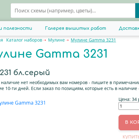
и полезности
Галерея вышитых работ
Доставк
ая
Каталог наборов
Мулине
Мулине Gamma 3231
улине Gamma 3231
31 бл.серый
в наличие нет необходимых вам номеров - пишите в примечании
е 10-ти дней. Если заказ по позициям, которые есть в наличие 
Цена:
34 
купит