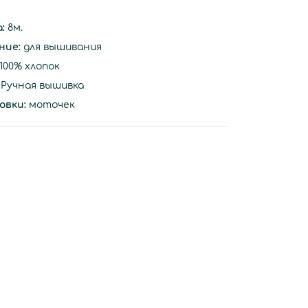
а:
8м.
ние:
для вышивания
100% хлопок
Ручная вышивка
овки:
моточек