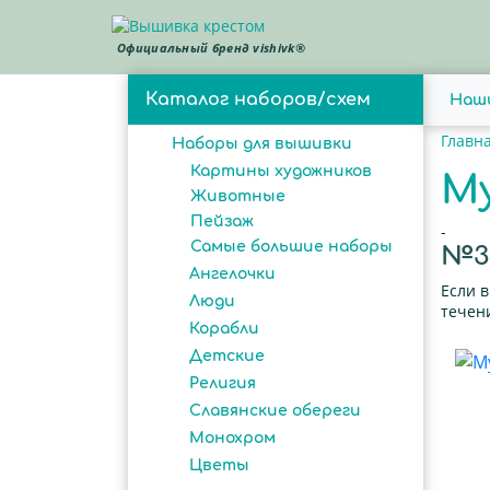
Официальный бренд vishivk®
Каталог наборов/схем
Наш
Главн
Наборы для вышивки
Картины художников
М
Животные
Пейзаж
-
Самые большие наборы
№32
Ангелочки
Если 
Люди
течени
Корабли
Детские
Религия
Славянские обереги
Монохром
Цветы