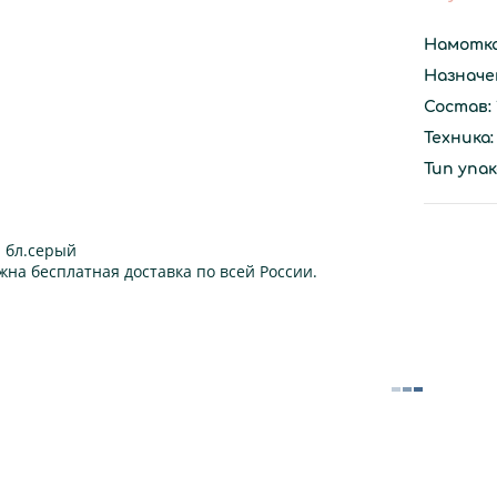
Намотк
Назначе
Состав:
Техника:
Тип упак
 бл.серый
жна бесплатная доставка по всей России.