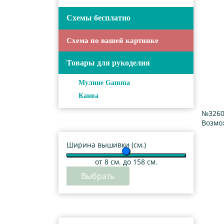
Схемы бесплатно
Схема по вашей картинке
Товары для рукоделия
Мулине Gamma
Канва
№3260
Возмо
Ширина вышивки (см.)
от
8
см. до 158 см.
Выбрать