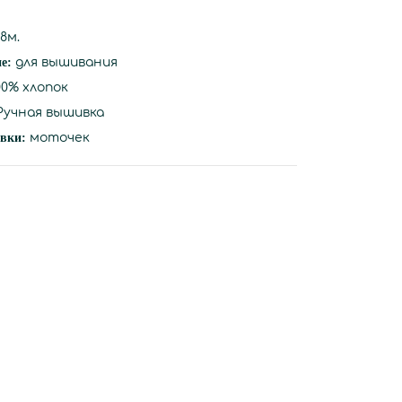
8м.
ие:
для вышивания
00% хлопок
учная вышивка
вки:
моточек