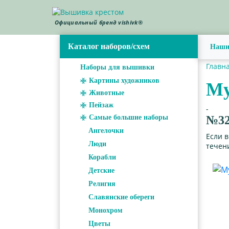
Официальный бренд vishivk®
Каталог наборов/схем
Наши
Главн
Наборы для вышивки
Картины художников
Му
Животные
Пейзаж
-
Самые большие наборы
№32
Ангелочки
Если 
Люди
течени
Корабли
Детские
Религия
Славянские обереги
Монохром
Цветы