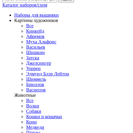
Каталог наборов/схем
Наборы для вышивки
Картины художников
Все
Кинкейд
Афремов
Муха Альфонс
Васильев
Шишкин
Затска
Джелсингер
Уоррен
Эдмунд Блэр Лейтон
Шиммель
Брюллов
Васнецов
Животные
Все
Волки
Собаки
Кошки и кошачьи
Кони
Медведи
Птицы