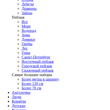
Лебеди
Драконы
Зайцы
Пейзаж
Все
Море
Водопад
Зима
Домики
Грибы
Лес
Горы
Санкт-Петербург
Восточный пейзаж
Городской пейзаж
Сказочный пейзаж
Самые большие наборы
Более метра в ширину
Более 120 см
Более 70 см
Ангелочки
Люди
Корабли
Детские