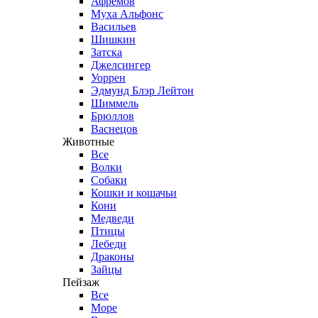
Афремов
Муха Альфонс
Васильев
Шишкин
Затска
Джелсингер
Уоррен
Эдмунд Блэр Лейтон
Шиммель
Брюллов
Васнецов
Животные
Все
Волки
Собаки
Кошки и кошачьи
Кони
Медведи
Птицы
Лебеди
Драконы
Зайцы
Пейзаж
Все
Море