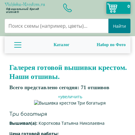
0
Официальный бренд
vishivk®
Найти
Каталог
Набор по Фото
Галерея готовой вышивки крестом.
Наши отшивы.
Всего представлено сегодня:
71
отшивов
+увеличить
Три богатыря
Вышивал(а):
Короткова Татьяна Николаевна
Цена готовой работы: