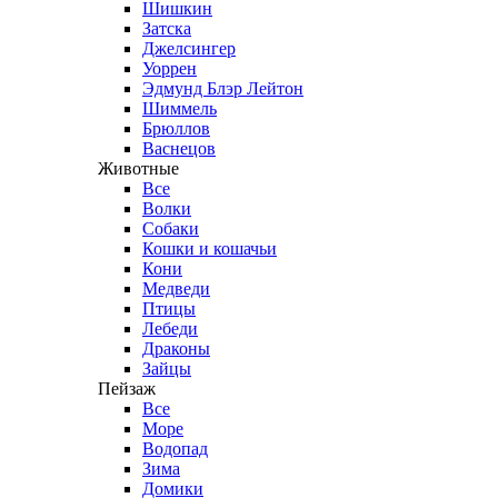
Шишкин
Затска
Джелсингер
Уоррен
Эдмунд Блэр Лейтон
Шиммель
Брюллов
Васнецов
Животные
Все
Волки
Собаки
Кошки и кошачьи
Кони
Медведи
Птицы
Лебеди
Драконы
Зайцы
Пейзаж
Все
Море
Водопад
Зима
Домики