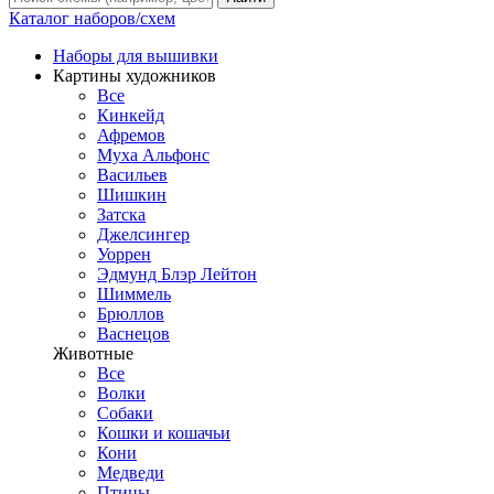
Каталог наборов/схем
Наборы для вышивки
Картины художников
Все
Кинкейд
Афремов
Муха Альфонс
Васильев
Шишкин
Затска
Джелсингер
Уоррен
Эдмунд Блэр Лейтон
Шиммель
Брюллов
Васнецов
Животные
Все
Волки
Собаки
Кошки и кошачьи
Кони
Медведи
Птицы