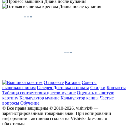
О проекте
Каталог
Советы
вышивальщицам
Галерея
Доставка и оплата
Скидки
Контакты
Таблица соответствия цветов мулине
Оценить вышитую
картину
Калькулятор мулине
Калькулятор канвы
Частые
вопросы
Обучение
© Все права защищены © 2010-2026. vishivk® —
зарегистрированный товарный знак. При копировании
информации - активная ссылка на Vishivka-krestom.ru
обязательна