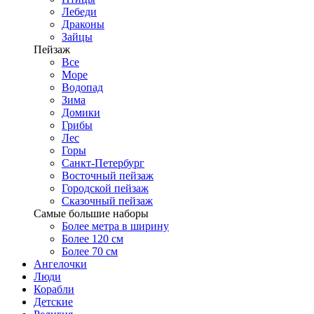
Лебеди
Драконы
Зайцы
Пейзаж
Все
Море
Водопад
Зима
Домики
Грибы
Лес
Горы
Санкт-Петербург
Восточный пейзаж
Городской пейзаж
Сказочный пейзаж
Самые большие наборы
Более метра в ширину
Более 120 см
Более 70 см
Ангелочки
Люди
Корабли
Детские