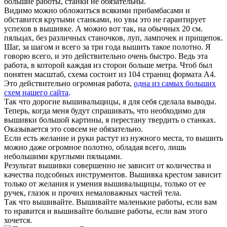
большие работы, станки не обязательны.
Видимо можно обложиться всякими прибамбасами и
обставится крутыми станками, но увы это не гарантирует
успехов в вышивке. А можно вот так, на обычных 20 см.
пяльцах, без различных станочков, луп, лампочек и прищепок.
Шаг, за шагом и всего за три года вышить такое полотно. Я
говорю всего, и это действительно очень быстро. Ведь эта
работа, в которой каждая из сторон больше метра. Чтоб был
понятен масштаб, схема состоит из 104 страниц формата А4.
Это действительно огромная работа,
одна из самых больших
схем нашего сайта
.
Так что дорогие вышивальщицы, я для себя сделала выводы.
Теперь, когда меня будут спрашивать, что необходимо для
вышивки большой картины, я перестану твердить о станках.
Оказывается это совсем не обязательно.
Если есть желание и руки растут из нужного места, то вышить
можно даже огромное полотно, обладая всего, лишь
небольшими круглыми пяльцами.
Результат вышивки совершенно не зависит от количества и
качества подсобных инструментов. Вышивка крестом зависит
только от желания и умения вышивальщицы, только от ее
ручек, глазок и прочих немаловажных частей тела.
Так что вышивайте. Вышивайте маленькие работы, если вам
то нравится и вышивайте большие работы, если вам этого
хочется.