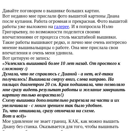
Давайте поговорим о вышивке больших картин.
Вот недавно мне прислали фото вышитой картины Диана
после купания. Работа огромная и прекрасная. Фото вышитой
работы уже выложено на
галерее
. И я попросила Нэлю
Григорьевну, по возможности поделится своими
впечатлениями от процесса столь масштабной вышивки.
Такие работы вышивают редко, и лично мне очень интересно
мнение вышивальщицы о работе. Она мне прислала свои
впечатления и очень меня удивила.
Вот цитирую ее запись:
«Увлеклась вышивкой более 10 лет назад. От простого к
сложному :)
Думала, что не справлюсь с Дианой - а нет, всё-таки
получилось! Вышивала сверху вниз, слева направо. На
пяльцах диаметром 20 см. Края подшивала, что позволяло
мне сразу видеть результат работы и желание завершить
картину только возрастало!)
Схему вышивки дополнительно разрезала на части и их
увеличивала - с моим зрением так было удобнее.
То, что отшивала, сразу отмечала на схеме.
Вот и всё)»
Мое удивление не знает границ. КАК, как можно вышить
Диану без станка. Оказывается для того, чтобы вышивать