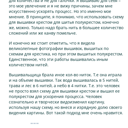
для количества и не для галочки. Я вышиваю для себя –
это мое увлечение и я не вижу причины, зачем мне
искусственно ускорять процесс. Но это именно мое
мнение. В принципе, я понимаю, что использовать схему
для вышивки крестом для шитья полукрестом, конечно
же, можно. Только надо брать нить в большее количество
сложений или же канву помельче.
И конечно же стоит отметить, что я видела
великолепные фотографии вышивок, вышитых по
схемам для крестика, но при этом вышитых полукрестом.
Единственное, что эти работы вышивались иным
количеством нитей.
Вышивальщица брала иное кол-во ниток. Т.е она играла
и на объеме вышивки. Так вода вышивалась в 5 нитей,
трава и лес в 6 нитей, а небо в 4 нитки. Т.е. это человек
не просто взял схему для вышивки крестом и вышил ее
полукрестом для ускорения процесса. Человек
сознательно и творчески видоизменил картину,
используя нашу схему, но внеся и изрядную долю своего
видения картины. Вот такой подход мне очень нравится.