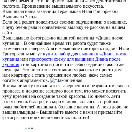
на нее времени. Это не просто вышивка – это действительно
полотно. Произведение вышивального искусства.
Вышивала наша заказчица Герасимова Нэля Григорьевна.
Вышивала 3 года.
Если она решит поделиться своими ощущениями о вышивке,
я буду очень рада и обязательно выложу ее рассказ на нашем
сайте.
Выкладываю фотографию вышитой картины «Диана после
купания». В ближайшее время эта работа будет также
размещена в галерее. А все желающие повторить подвиг Нэли
Григорьевны могут
купить набор для вышивки –Диана после
купания
или
приобрести схему для вышивки Диана после
купания
этой картины и посвятить себя созданию такого же
шедевра. Это полотно в состоянии украсить не просто дом
или квартиру, а стать украшением любых, даже самых
богатых апартаментов.
Я пока не могу похвастаться завершенным результатом своего
процесса и искренне завидую всем тем, кто может посвятить
кучу времени на создание такой красоты. Но ничего, дети
растут очень быстро, и скоро я вновь вольюсь в стройные
ряды любителей вышивать большие картины. А пока дорогие
вышивальщицы – Вышивайте вместе с нами и присылайте
фотографии своих великолепных полотен!