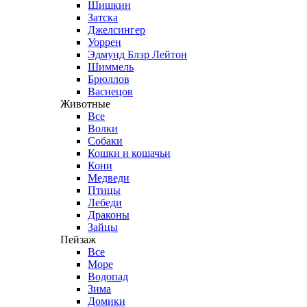
Шишкин
Затска
Джелсингер
Уоррен
Эдмунд Блэр Лейтон
Шиммель
Брюллов
Васнецов
Животные
Все
Волки
Собаки
Кошки и кошачьи
Кони
Медведи
Птицы
Лебеди
Драконы
Зайцы
Пейзаж
Все
Море
Водопад
Зима
Домики