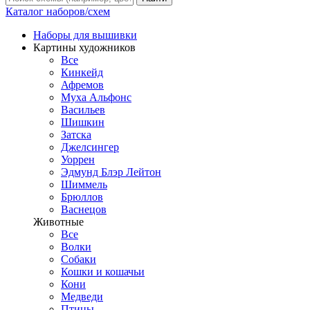
Каталог наборов/схем
Наборы для вышивки
Картины художников
Все
Кинкейд
Афремов
Муха Альфонс
Васильев
Шишкин
Затска
Джелсингер
Уоррен
Эдмунд Блэр Лейтон
Шиммель
Брюллов
Васнецов
Животные
Все
Волки
Собаки
Кошки и кошачьи
Кони
Медведи
Птицы