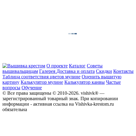
О проекте
Каталог
Советы
вышивальщицам
Галерея
Доставка и оплата
Скидки
Контакты
Таблица соответствия цветов мулине
Оценить вышитую
картину
Калькулятор мулине
Калькулятор канвы
Частые
вопросы
Обучение
© Все права защищены © 2010-2026. vishivk® —
зарегистрированный товарный знак. При копировании
информации - активная ссылка на Vishivka-krestom.ru
обязательна