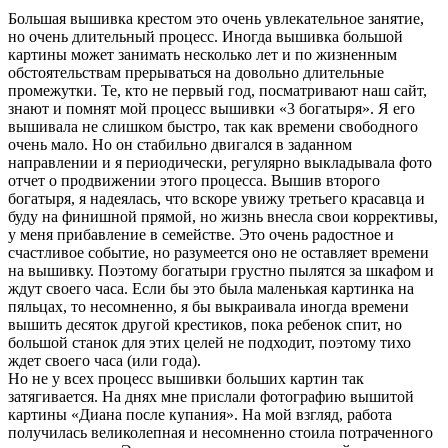
Большая вышивка крестом это очень увлекательное занятие,
но очень длительный процесс. Иногда вышивка большой
картины может занимать несколько лет и по жизненным
обстоятельствам прерываться на довольно длительные
промежутки. Те, кто не первый год, посматривают наш сайт,
знают и помнят мой процесс вышивки «3 богатыря». Я его
вышивала не слишком быстро, так как времени свободного
очень мало. Но он стабильно двигался в заданном
направлении и я периодически, регулярно выкладывала фото
отчет о продвижении этого процесса. Вышив второго
богатыря, я надеялась, что вскоре увижу третьего красавца и
буду на финишной прямой, но жизнь внесла свои коррективы,
у меня прибавление в семействе. Это очень радостное и
счастливое событие, но разумеется оно не оставляет времени
на вышивку. Поэтому богатыри грустно пылятся за шкафом и
ждут своего часа. Если бы это была маленькая картинка на
пяльцах, то несомненно, я бы выкраивала иногда времени
вышить десяток другой крестиков, пока ребенок спит, но
большой станок для этих целей не подходит, поэтому тихо
ждет своего часа (или года).
Но не у всех процесс вышивки больших картин так
затягивается. На днях мне прислали фотографию вышитой
картины «Диана после купания». На мой взгляд, работа
получилась великолепная и несомненно стоила потраченного