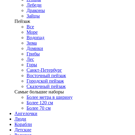
Лебеди
Драконы
Зайцы
Пейзаж
Все
Море
Водопад
Зима
Домики
Грибы
Лес
Горы
Санкт-Петербург
Восточный пейзаж
Городской пейзаж
Сказочный пейзаж
Самые большие наборы
Более метра в ширину
Более 120 см
Более 70 см
Ангелочки
Люди
Корабли
Детские