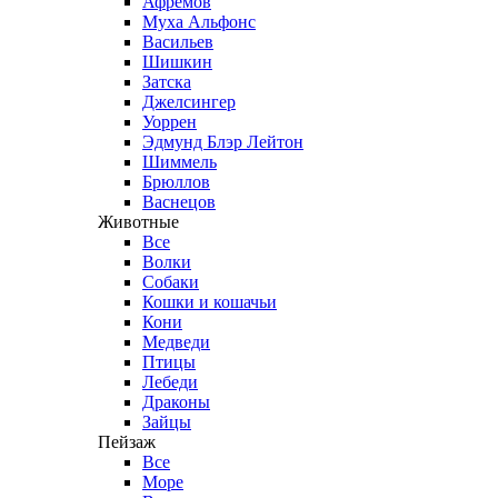
Афремов
Муха Альфонс
Васильев
Шишкин
Затска
Джелсингер
Уоррен
Эдмунд Блэр Лейтон
Шиммель
Брюллов
Васнецов
Животные
Все
Волки
Собаки
Кошки и кошачьи
Кони
Медведи
Птицы
Лебеди
Драконы
Зайцы
Пейзаж
Все
Море