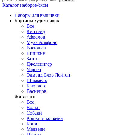
Каталог наборов/схем
Наборы для вышивки
Картины художников
Все
Кинкейд
Афремов
Муха Альфонс
Васильев
Шишкин
Затска
Джелсингер
Уоррен
Эдмунд Блэр Лейтон
Шиммель
Брюллов
Васнецов
Животные
Все
Волки
Собаки
Кошки и кошачьи
Кони
Медведи
Птицы