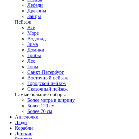
Лебеди
Драконы
Зайцы
Пейзаж
Все
Море
Водопад
Зима
Домики
Грибы
Лес
Горы
Санкт-Петербург
Восточный пейзаж
Городской пейзаж
Сказочный пейзаж
Самые большие наборы
Более метра в ширину
Более 120 см
Более 70 см
Ангелочки
Люди
Корабли
Детские