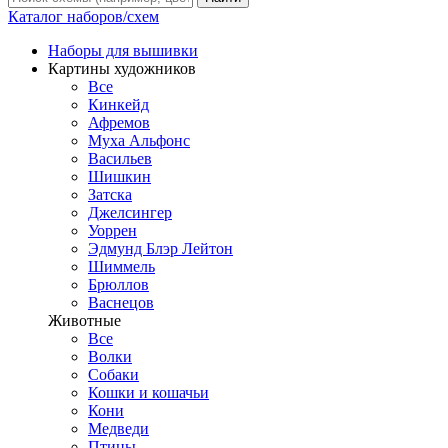
Каталог наборов/схем
Наборы для вышивки
Картины художников
Все
Кинкейд
Афремов
Муха Альфонс
Васильев
Шишкин
Затска
Джелсингер
Уоррен
Эдмунд Блэр Лейтон
Шиммель
Брюллов
Васнецов
Животные
Все
Волки
Собаки
Кошки и кошачьи
Кони
Медведи
Птицы