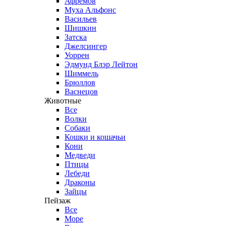
Афремов
Муха Альфонс
Васильев
Шишкин
Затска
Джелсингер
Уоррен
Эдмунд Блэр Лейтон
Шиммель
Брюллов
Васнецов
Животные
Все
Волки
Собаки
Кошки и кошачьи
Кони
Медведи
Птицы
Лебеди
Драконы
Зайцы
Пейзаж
Все
Море