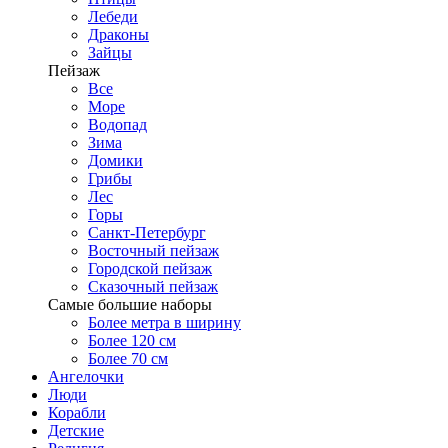
Лебеди
Драконы
Зайцы
Пейзаж
Все
Море
Водопад
Зима
Домики
Грибы
Лес
Горы
Санкт-Петербург
Восточный пейзаж
Городской пейзаж
Сказочный пейзаж
Самые большие наборы
Более метра в ширину
Более 120 см
Более 70 см
Ангелочки
Люди
Корабли
Детские