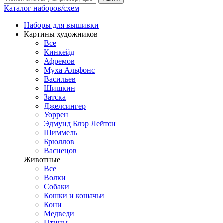
Каталог наборов/схем
Наборы для вышивки
Картины художников
Все
Кинкейд
Афремов
Муха Альфонс
Васильев
Шишкин
Затска
Джелсингер
Уоррен
Эдмунд Блэр Лейтон
Шиммель
Брюллов
Васнецов
Животные
Все
Волки
Собаки
Кошки и кошачьи
Кони
Медведи
Птицы