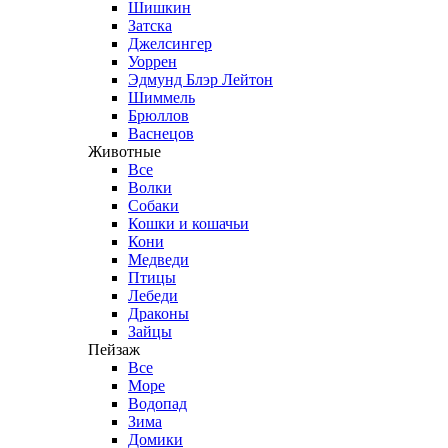
Шишкин
Затска
Джелсингер
Уоррен
Эдмунд Блэр Лейтон
Шиммель
Брюллов
Васнецов
Животные
Все
Волки
Собаки
Кошки и кошачьи
Кони
Медведи
Птицы
Лебеди
Драконы
Зайцы
Пейзаж
Все
Море
Водопад
Зима
Домики