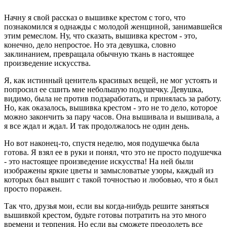
Начну я свой рассказ о вышивке крестом с того, что
познакомился я однажды с молодой женщиной, занимавшейся
этим ремеслом. Ну, что сказать, вышивка крестом - это,
конечно, дело непростое. Но эта девушка, словно
заклинанием, превращала обычную ткань в настоящее
произведение искусства.
Я, как истинный ценитель красивых вещей, не мог устоять и
попросил ее сшить мне небольшую подушечку. Девушка,
видимо, была не против подзаработать, и принялась за работу.
Но, как оказалось, вышивка крестом - это не то дело, которое
можно закончить за пару часов. Она вышивала и вышивала, а
я все ждал и ждал. И так продолжалось не один день.
Но вот наконец-то, спустя неделю, моя подушечка была
готова. Я взял ее в руки и понял, что это не просто подушечка
- это настоящее произведение искусства! На ней были
изображены яркие цветы и замысловатые узоры, каждый из
которых был вышит с такой точностью и любовью, что я был
просто поражен.
Так что, друзья мои, если вы когда-нибудь решите заняться
вышивкой крестом, будьте готовы потратить на это много
времени и терпения. Но если вы сможете преодолеть все