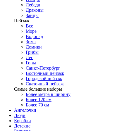
Лебеди
Драконы
Зайцы
Пейзаж
Все
Море
Водопад
Зима
Домики
Грибы
Лес
Горы
Санкт-Петербург
Восточный пейзаж
Городской пейзаж
Сказочный пейзаж
Самые большие наборы
Более метра в ширину
Более 120 см
Более 70 см
Ангелочки
Люди
Корабли
Детские