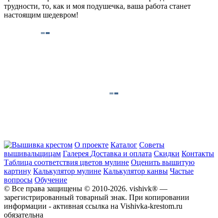
трудности, то, как и моя подушечка, ваша работа станет
настоящим шедевром!
О проекте
Каталог
Советы
вышивальщицам
Галерея
Доставка и оплата
Скидки
Контакты
Таблица соответствия цветов мулине
Оценить вышитую
картину
Калькулятор мулине
Калькулятор канвы
Частые
вопросы
Обучение
© Все права защищены © 2010-2026. vishivk® —
зарегистрированный товарный знак. При копировании
информации - активная ссылка на Vishivka-krestom.ru
обязательна