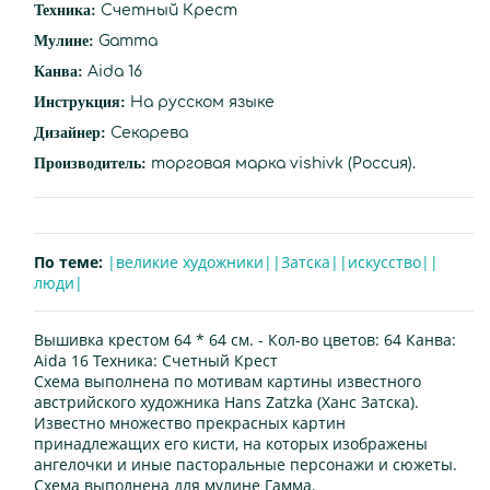
Техника:
Счетный Крест
Мулине:
Gamma
Канва:
Aida 16
Инструкция:
На русском языке
Дизайнер:
Секарева
Производитель:
торговая марка vishivk (Россия).
По теме:
|великие художники|
|Затска|
|искусство|
|
люди|
Вышивка крестом 64 * 64 см. -
Кол-во цветов:
64
Канва:
Aida 16
Техника:
Счетный Крест
Схема выполнена по мотивам картины известного
австрийского художника Hans Zatzka (Ханс Затска).
Известно множество прекрасных картин
принадлежащих его кисти, на которых изображены
ангелочки и иные пасторальные персонажи и сюжеты.
Схема выполнена для мулине Гамма.