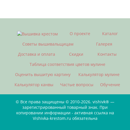
О проекте
Каталог
Советы вышивальщицам
Галерея
Доставка и оплата
Скидки
Контакты
Таблица соответствия цветов мулине
Оценить вышитую картину
Калькулятор мулине
Калькулятор канвы
Частые вопросы
Обучение
© Все права защищены © 2010-2026. vishivk® —
зарегистрированный товарный знак. При
копировании информации - активная ссылка на
Vishivka-krestom.ru обязательна