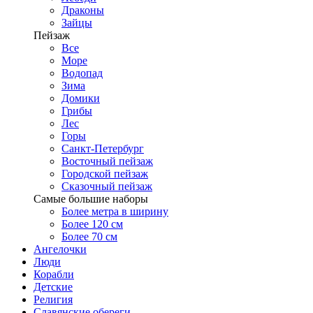
Драконы
Зайцы
Пейзаж
Все
Море
Водопад
Зима
Домики
Грибы
Лес
Горы
Санкт-Петербург
Восточный пейзаж
Городской пейзаж
Сказочный пейзаж
Самые большие наборы
Более метра в ширину
Более 120 см
Более 70 см
Ангелочки
Люди
Корабли
Детские
Религия
Славянские обереги