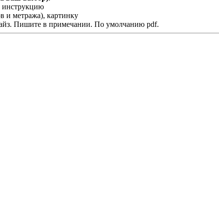
у, инструкцию
в и метража), картинку
дайз. Пишите в примечании. По умолчанию pdf.