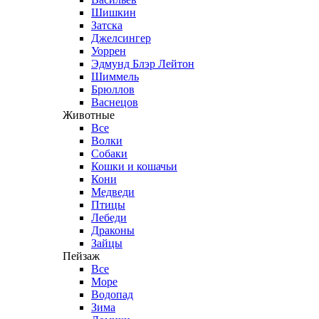
Шишкин
Затска
Джелсингер
Уоррен
Эдмунд Блэр Лейтон
Шиммель
Брюллов
Васнецов
Животные
Все
Волки
Собаки
Кошки и кошачьи
Кони
Медведи
Птицы
Лебеди
Драконы
Зайцы
Пейзаж
Все
Море
Водопад
Зима