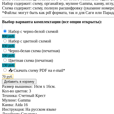
Набор содержит:
схему, органайзер, мулине Gamma, канву, игл
Схема содержит:
схему, полную расшифровку (указание номеро
*Файлы:
могут быть как pdf формата, так и для Саги или Пара
Выбор варианта комплектации (все опции открыты):
Набор с черно-белой схемой
800 руб.
Набор с цветной схемой
830 руб.
Черно-белая схема (печатная)
100 руб.
Цветная схема (печатная)
130 руб.
📥 Скачать схему PDF на e-mail*
70 руб.
Размер вышивки: 16см х 16см.
Кол-во цветов:
3
Техника:
Счетный Крест
Мулине:
Gamma
Канва:
Aida 16
Инструкция:
На русском языке
Дизайнер:
Секарева