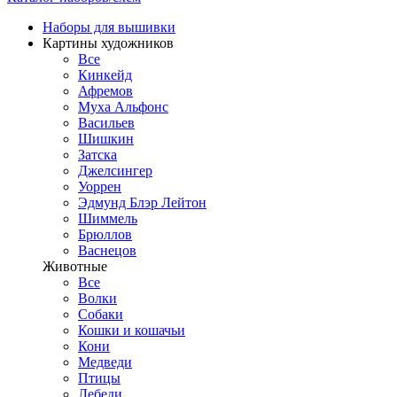
Наборы для вышивки
Картины художников
Все
Кинкейд
Афремов
Муха Альфонс
Васильев
Шишкин
Затска
Джелсингер
Уоррен
Эдмунд Блэр Лейтон
Шиммель
Брюллов
Васнецов
Животные
Все
Волки
Собаки
Кошки и кошачьи
Кони
Медведи
Птицы
Лебеди