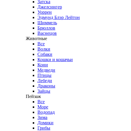
Затска
Джелсингер
Уоррен
Эдмунд Блэр Лейтон
Шиммель
Брюллов
Васнецов
Животные
Все
Волки
Собаки
Кошки и кошачьи
Кони
Медведи
Птицы
Лебеди
Драконы
Зайцы
Пейзаж
Все
Море
Водопад
Зима
Домики
Грибы