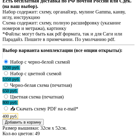
Есть бесплатная доставка по РФ почтой России или Сдек.
(на ваш выбор).
Набор содержит:
схему, органайзер, мулине Gamma, канву,
иглу, инструкцию
Схема содержит:
схему, полную расшифровку (указание
номеров и метража), картинку
*Файлы:
могут быть как pdf формата, так и для Саги или
Парадайз. Пишите в примечании. По умолчанию pdf.
Выбор варианта комплектации (все опции открыты):
Набор с черно-белой схемой
5200 руб.
Набор с цветной схемой
5350 руб.
Черно-белая схема (печатная)
650 руб.
Цветная схема (печатная)
800 руб.
📥 Скачать схему PDF на e-mail*
400 руб.
Размер вышивки: 32см х 52см.
Кол-во цветов:
49