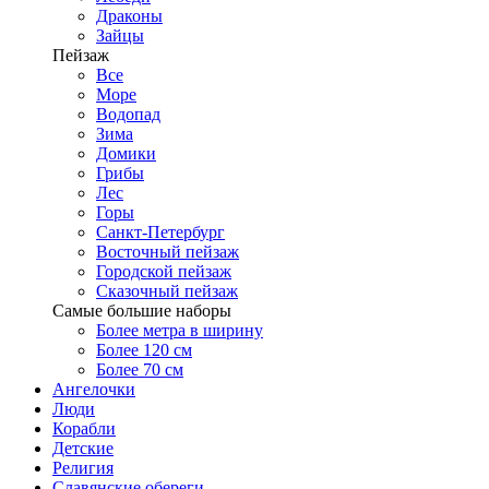
Драконы
Зайцы
Пейзаж
Все
Море
Водопад
Зима
Домики
Грибы
Лес
Горы
Санкт-Петербург
Восточный пейзаж
Городской пейзаж
Сказочный пейзаж
Самые большие наборы
Более метра в ширину
Более 120 см
Более 70 см
Ангелочки
Люди
Корабли
Детские
Религия
Славянские обереги