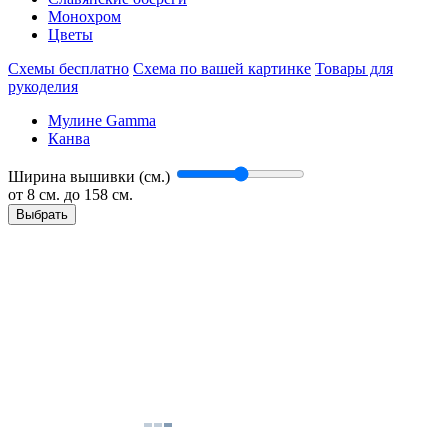
Монохром
Цветы
Схемы бесплатно
Схема по вашей картинке
Товары для
рукоделия
Мулине Gamma
Канва
Ширина вышивки (см.)
от
8
см. до 158 см.
Выбрать