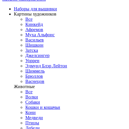
Наборы для вышивки
Картины художников
Все
Кинкейд
Афремов
Муха Альфонс
Васильев
Шишкин
Затска
Джелсингер
Уоррен
Эдмунд Блэр Лейтон
Шиммель
Брюллов
Васнецов
Животные
Все
Волки
Собаки
Кошки и кошачьи
Кони
Медведи
Птицы
Лебеди