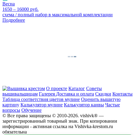
Весна
1650 – 16000 руб.
схема / полный набор в максимальной комплектации
Подробнее
О проекте
Каталог
Советы
вышивальщицам
Галерея
Доставка и оплата
Скидки
Контакты
Таблица соответствия цветов мулине
Оценить вышитую
картину
Калькулятор мулине
Калькулятор канвы
Частые
вопросы
Обучение
© Все права защищены © 2010-2026. vishivk® —
зарегистрированный товарный знак. При копировании
информации - активная ссылка на Vishivka-krestom.ru
обязательна