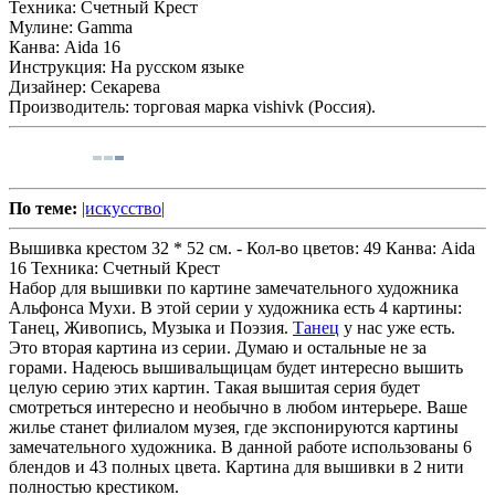
Техника:
Счетный Крест
Мулине:
Gamma
Канва:
Aida 16
Инструкция:
На русском языке
Дизайнер:
Секарева
Производитель:
торговая марка vishivk (Россия).
По теме:
|искусство|
Вышивка крестом 32 * 52 см. -
Кол-во цветов:
49
Канва:
Aida
16
Техника:
Счетный Крест
Набор для вышивки по картине замечательного художника
Альфонса Мухи. В этой серии у художника есть 4 картины:
Танец, Живопись, Музыка и Поэзия.
Танец
у нас уже есть.
Это вторая картина из серии. Думаю и остальные не за
горами. Надеюсь вышивальщицам будет интересно вышить
целую серию этих картин. Такая вышитая серия будет
смотреться интересно и необычно в любом интерьере. Ваше
жилье станет филиалом музея, где экспонируются картины
замечательного художника. В данной работе использованы 6
блендов и 43 полных цвета. Картина для вышивки в 2 нити
полностью крестиком.