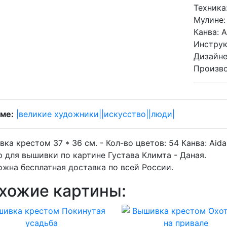
Техника
Мулине:
Канва:
A
Инструк
Дизайне
Произво
ме:
|великие художники|
|искусство|
|люди|
ка крестом 37 * 36 см. -
Кол-во цветов:
54
Канва:
Aida
 для вышивки по картине Густава Климта - Даная.
жна бесплатная доставка по всей России.
хожие картины: