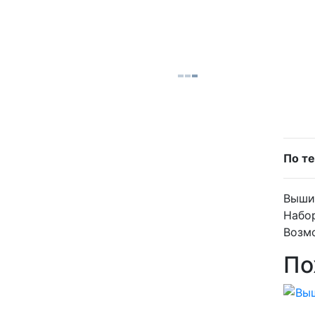
По те
Вышив
Набор
Возмо
По