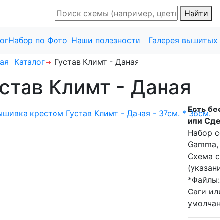
Найти
ог
Набор по Фото
Наши полезности
Галерея вышитых
ая
Каталог
Густав Климт - Даная
став Климт - Даная
Есть бе
или Сде
Набор с
Gamma, 
Схема с
(указан
*Файлы:
Саги ил
умолчан