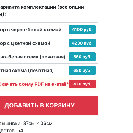
арианта комплектации (все опции
ы):
ор с черно-белой схемой
4100 руб.
ор с цветной схемой
4230 руб.
но-белая схема (печатная)
550 руб.
тная схема (печатная)
680 руб.
Скачать схему PDF на e-mail*
420 руб.
вышивки: 37см х 36см.
цветов:
54