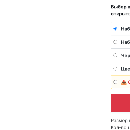
Выбор в
открыт
Наб
Наб
Чер
Цве
📥 
Размер 
Кол-во 