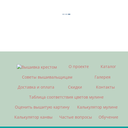
О проекте
Каталог
Советы вышивальщицам
Галерея
Доставка и оплата
Скидки
Контакты
Таблица соответствия цветов мулине
Оценить вышитую картину
Калькулятор мулине
Калькулятор канвы
Частые вопросы
Обучение