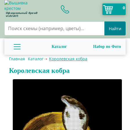
0
Официальный бренд
vishivk®
Найти
Каталог
Набор по Фото
Главная
Каталог
Королевская кобра
Королевская кобра