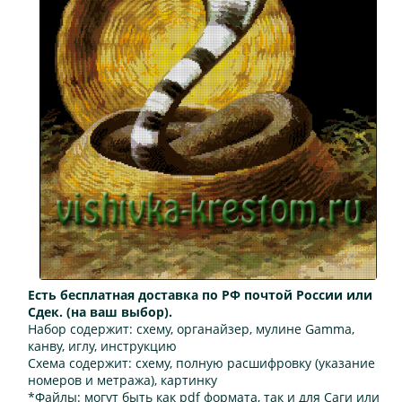
Есть бесплатная доставка по РФ почтой России или
Сдек. (на ваш выбор).
Набор содержит:
схему, органайзер, мулине Gamma,
канву, иглу, инструкцию
Схема содержит:
схему, полную расшифровку (указание
номеров и метража), картинку
*Файлы:
могут быть как pdf формата, так и для Саги или