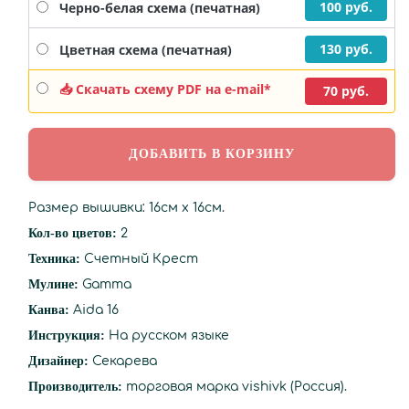
100 руб.
Черно-белая схема (печатная)
130 руб.
Цветная схема (печатная)
📥 Скачать схему PDF на e-mail*
70 руб.
Размер вышивки: 16см х 16см.
Кол-во цветов:
2
Техника:
Счетный Крест
Мулине:
Gamma
Канва:
Aida 16
Инструкция:
На русском языке
Дизайнер:
Секарева
Производитель:
торговая марка vishivk (Россия).