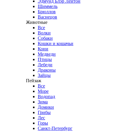
Эдмунд Блэр Лейтон
Шиммель
Брюллов
Васнецов
Животные
Все
Волки
Собаки
Кошки и кошачьи
Кони
Медведи
Птицы
Лебеди
Драконы
Зайцы
Пейзаж
Все
Море
Водопад
Зима
Домики
Грибы
Лес
Горы
Санкт-Петербург