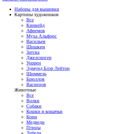
Наборы для вышивки
Картины художников
Все
Кинкейд
Афремов
Муха Альфонс
Васильев
Шишкин
Затска
Джелсингер
Уоррен
Эдмунд Блэр Лейтон
Шиммель
Брюллов
Васнецов
Животные
Все
Волки
Собаки
Кошки и кошачьи
Кони
Медведи
Птицы
Лебеди