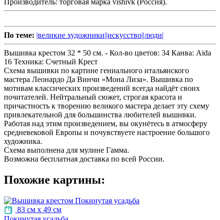
Производитель:
торговая марка vishivk (Россия).
По теме:
|великие художники|
|искусство|
|люди|
Вышивка крестом 32 * 50 см. -
Кол-во цветов:
34
Канва:
Aida
16
Техника:
Счетный Крест
Схема вышивки по картине гениального итальянского
мастера Леонардо Да Винчи «Мона Лиза». Вышивка по
мотивам классических произведений всегда найдёт своих
почитателей. Нейтральный сюжет, строгая красота и
причастность к творению великого мастера делает эту схему
привлекательной для большинства любителей вышивки.
Работая над этим произведением, вы окунётесь в атмосферу
средневековой Европы и почувствуете настроение большого
художника.
Схема выполнена для мулине Гамма.
Возможна бесплатная доставка по всей России.
Похожие картины:
83 см х 49 см
Покинутая усадьба