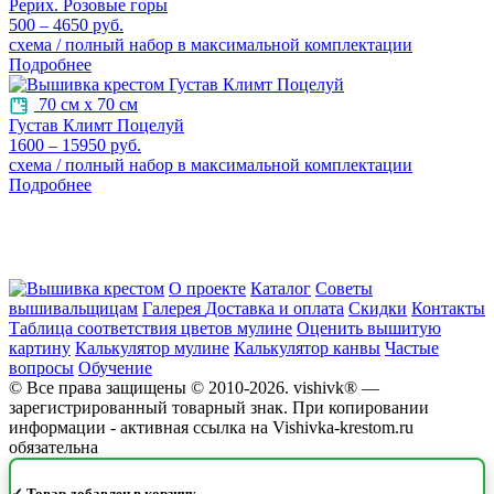
Рерих. Розовые горы
500 – 4650 руб.
схема / полный набор в максимальной комплектации
Подробнее
70 см х 70 см
Густав Климт Поцелуй
1600 – 15950 руб.
схема / полный набор в максимальной комплектации
Подробнее
О проекте
Каталог
Советы
вышивальщицам
Галерея
Доставка и оплата
Скидки
Контакты
Таблица соответствия цветов мулине
Оценить вышитую
картину
Калькулятор мулине
Калькулятор канвы
Частые
вопросы
Обучение
© Все права защищены © 2010-2026. vishivk® —
зарегистрированный товарный знак. При копировании
информации - активная ссылка на Vishivka-krestom.ru
обязательна
✓ Товар добавлен в корзину