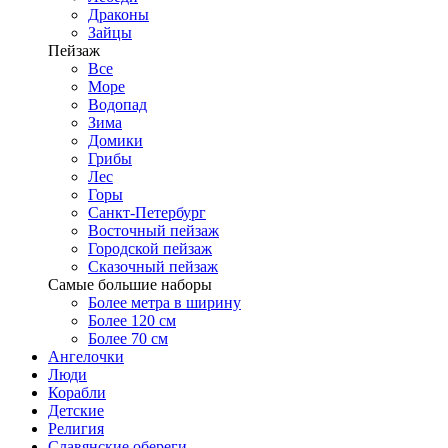
Драконы
Зайцы
Пейзаж
Все
Море
Водопад
Зима
Домики
Грибы
Лес
Горы
Санкт-Петербург
Восточный пейзаж
Городской пейзаж
Сказочный пейзаж
Самые большие наборы
Более метра в ширину
Более 120 см
Более 70 см
Ангелочки
Люди
Корабли
Детские
Религия
Славянские обереги