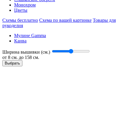
Монохром
Цветы
Схемы бесплатно
Схема по вашей картинке
Товары для
рукоделия
Мулине Gamma
Канва
Ширина вышивки (см.)
от
8
см. до 158 см.
Выбрать