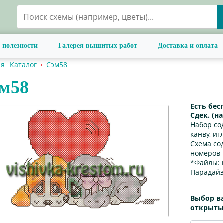
 полезности
Галерея вышитых работ
Доставка и оплата
ая
Каталог
Сэм58
м58
Есть бес
Сдек. (н
Набор со
канву, иг
Схема со
номеров 
*Файлы:
Парадайз
Выбор в
открыты