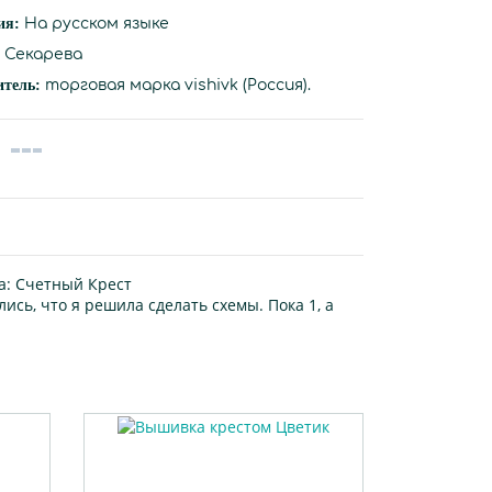
ия:
На русском языке
Секарева
итель:
торговая марка vishivk (Россия).
а:
Счетный Крест
ись, что я решила сделать схемы. Пока 1, а