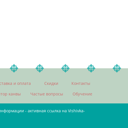
ставка и оплата
Скидки
Контакты
ятор канвы
Частые вопросы
Обучение
формации - активная ссылка на Vishivka-