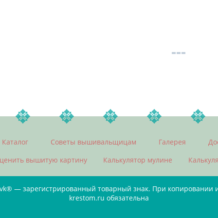
Каталог
Советы вышивальщицам
Галерея
До
ценить вышитую картину
Калькулятор мулине
Калькул
ivk® — зарегистрированный товарный знак. При копировании ин
krestom.ru обязательна