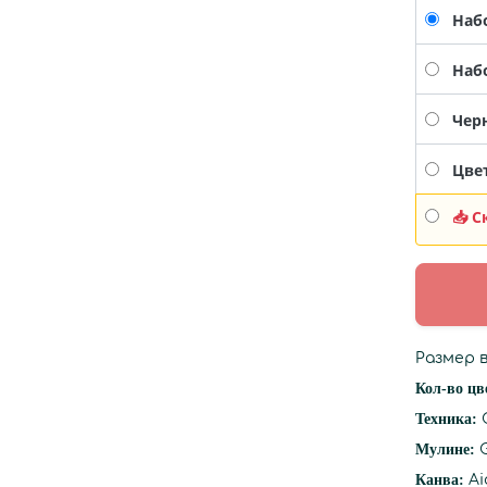
Наб
Наб
Черн
Цвет
📥 С
Размер в
Кол-во цв
Техника:
Мулине:
Канва:
Ai