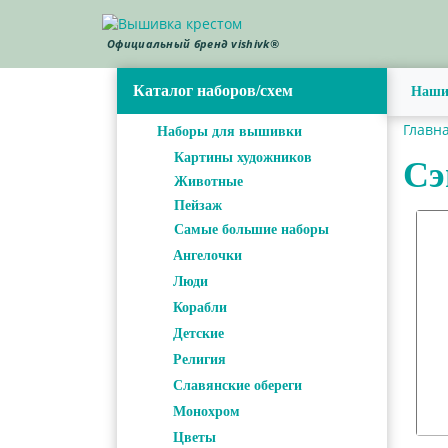
Официальный бренд vishivk®
Каталог наборов/схем
Наши
Главн
Наборы для вышивки
Картины художников
Сэ
Животные
Пейзаж
Самые большие наборы
Ангелочки
Люди
Корабли
Детские
Религия
Славянские обереги
Монохром
Цветы