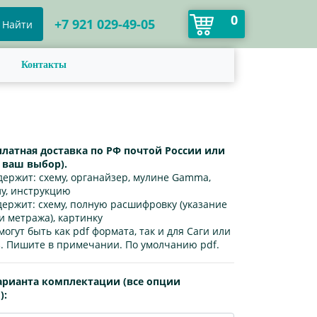
0
+7 921 029-49-05
Найти
Контакты
платная доставка по РФ почтой России или
а ваш выбор).
держит:
схему, органайзер, мулине Gamma,
лу, инструкцию
держит:
схему, полную расшифровку (указание
и метража), картинку
могут быть как pdf формата, так и для Саги или
. Пишите в примечании. По умолчанию pdf.
арианта комплектации (все опции
):