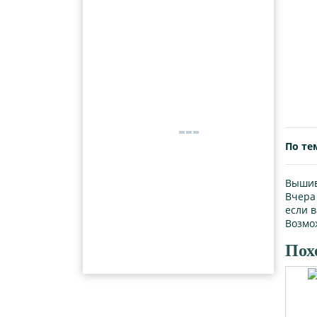
По те
Вышивк
Вчера 
если в
Возмо
Пох