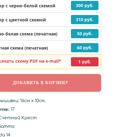
300 руб.
ор с черно-белой схемой
310 руб.
ор с цветной схемой
50 руб.
о-белая схема (печатная)
60 руб.
ная схема (печатная)
качать схему PDF на e-mail*
1 руб.
ышивки: 16см х 10см.
етов:
17
Счетный Крест
Gamma
da 14