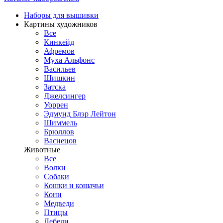
Наборы для вышивки
Картины художников
Все
Кинкейд
Афремов
Муха Альфонс
Васильев
Шишкин
Затска
Джелсингер
Уоррен
Эдмунд Блэр Лейтон
Шиммель
Брюллов
Васнецов
Животные
Все
Волки
Собаки
Кошки и кошачьи
Кони
Медведи
Птицы
Лебеди