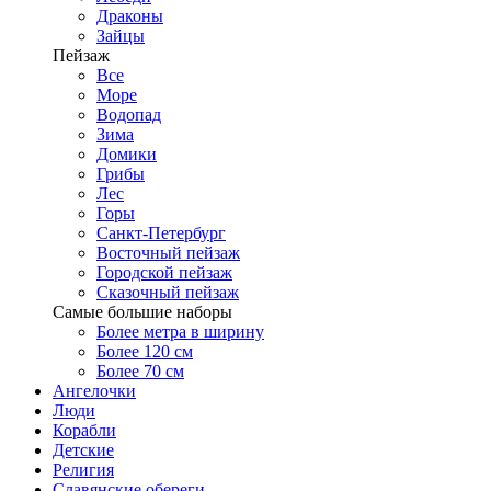
Драконы
Зайцы
Пейзаж
Все
Море
Водопад
Зима
Домики
Грибы
Лес
Горы
Санкт-Петербург
Восточный пейзаж
Городской пейзаж
Сказочный пейзаж
Самые большие наборы
Более метра в ширину
Более 120 см
Более 70 см
Ангелочки
Люди
Корабли
Детские
Религия
Славянские обереги