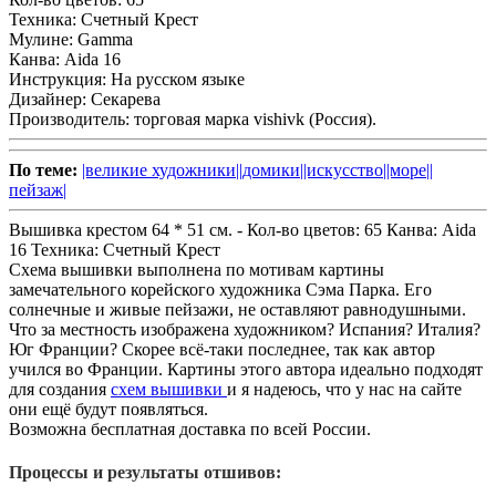
Техника:
Счетный Крест
Мулине:
Gamma
Канва:
Aida 16
Инструкция:
На русском языке
Дизайнер:
Секарева
Производитель:
торговая марка vishivk (Россия).
По теме:
|великие художники|
|домики|
|искусство|
|море|
|
пейзаж|
Вышивка крестом 64 * 51 см. -
Кол-во цветов:
65
Канва:
Aida
16
Техника:
Счетный Крест
Схема вышивки выполнена по мотивам картины
замечательного корейского художника Сэма Парка. Его
солнечные и живые пейзажи, не оставляют равнодушными.
Что за местность изображена художником? Испания? Италия?
Юг Франции? Скорее всё-таки последнее, так как автор
учился во Франции. Картины этого автора идеально подходят
для создания
схем вышивки
и я надеюсь, что у нас на сайте
они ещё будут появляться.
Возможна бесплатная доставка по всей России.
Процессы и результаты отшивов: