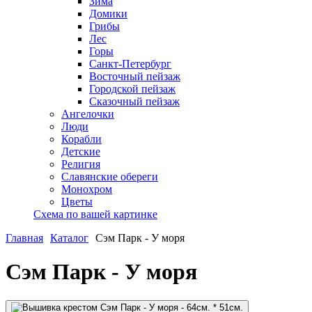
Зима
Домики
Грибы
Лес
Горы
Санкт-Петербург
Восточный пейзаж
Городской пейзаж
Сказочный пейзаж
Ангелочки
Люди
Корабли
Детские
Религия
Славянские обереги
Монохром
Цветы
Схема по вашей картинке
Главная
Каталог
Сэм Парк - У моря
Сэм Парк - У моря