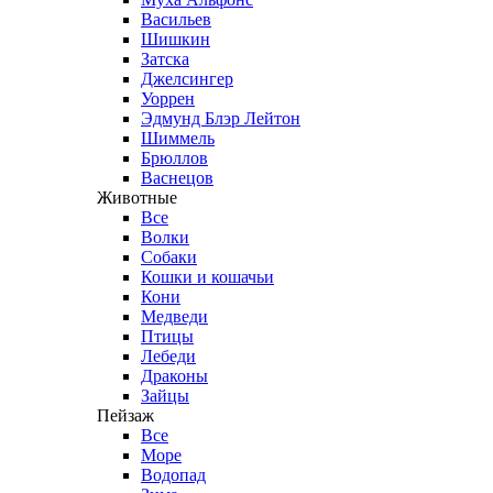
Васильев
Шишкин
Затска
Джелсингер
Уоррен
Эдмунд Блэр Лейтон
Шиммель
Брюллов
Васнецов
Животные
Все
Волки
Собаки
Кошки и кошачьи
Кони
Медведи
Птицы
Лебеди
Драконы
Зайцы
Пейзаж
Все
Море
Водопад