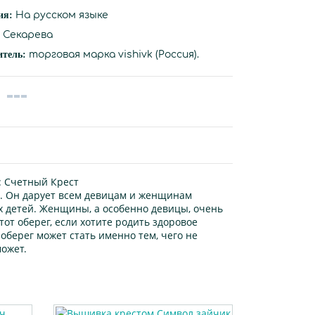
ия:
На русском языке
Секарева
итель:
торговая марка vishivk (Россия).
:
Счетный Крест
. Он дарует всем девицам и женщинам
х детей. Женщины, а особенно девицы, очень
от оберег, если хотите родить здоровое
оберег может стать именно тем, чего не
может.