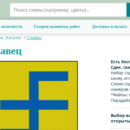
 полезности
Галерея вышитых работ
Доставка и оплата
ая
Каталог
Славец
авец
Есть бес
Сдек. (н
Набор со
канву, иг
Схема со
номеров 
*Файлы:
Парадайз
Выбор в
открыты