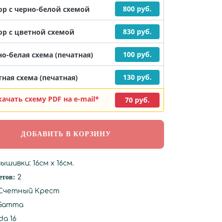
800 руб.
ор с черно-белой схемой
830 руб.
ор с цветной схемой
100 руб.
о-белая схема (печатная)
130 руб.
ная схема (печатная)
качать схему PDF на e-mail*
70 руб.
ышивки: 16см х 16см.
етов:
2
Счетный Крест
Gamma
da 16