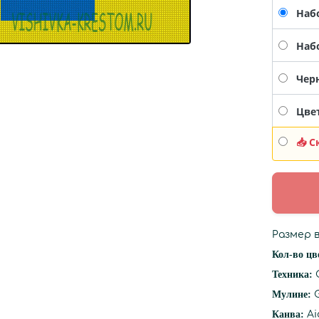
Наб
Наб
Черн
Цвет
📥 С
Размер в
Кол-во цв
Техника:
Мулине:
Канва:
Ai