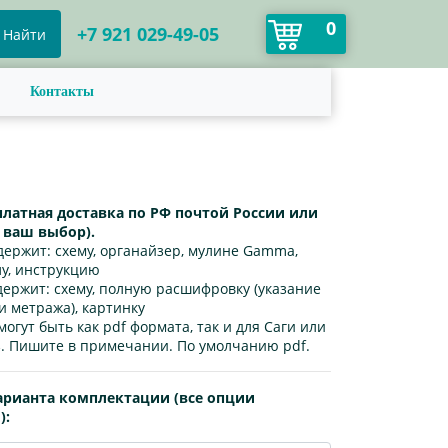
0
+7 921 029-49-05
Найти
Контакты
платная доставка по РФ почтой России или
а ваш выбор).
держит:
схему, органайзер, мулине Gamma,
лу, инструкцию
держит:
схему, полную расшифровку (указание
и метража), картинку
могут быть как pdf формата, так и для Саги или
. Пишите в примечании. По умолчанию pdf.
арианта комплектации (все опции
):