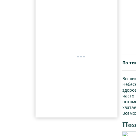
По те
Вышивк
Небес
здоро
часто
потомс
хватае
Возмо
Пох