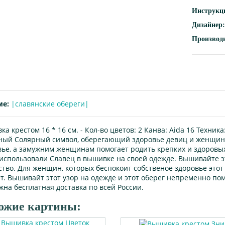
Инструкц
Дизайнер:
Производ
ме:
|славянские обереги|
а крестом 16 * 16 см. -
Кол-во цветов:
2
Канва:
Aida 16
Техника
ный Солярный символ, оберегающий здоровье девиц и женщин
вье, а замужним женщинам помогает родить крепких и здоровы
 использовали Славец в вышивке на своей одежде. Вышивайте эт
тво. Для женщин, которых беспокоит собственое здоровье этот 
т. Вышивайт этот узор на одежде и этот оберег непременно по
жна бесплатная доставка по всей России.
ожие картины: