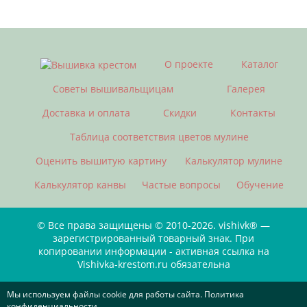
О проекте
Каталог
Советы вышивальщицам
Галерея
Доставка и оплата
Скидки
Контакты
Таблица соответствия цветов мулине
Оценить вышитую картину
Калькулятор мулине
Калькулятор канвы
Частые вопросы
Обучение
© Все права защищены © 2010-2026. vishivk® —
зарегистрированный товарный знак. При
копировании информации - активная ссылка на
Vishivka-krestom.ru обязательна
Мы используем файлы cookie для работы сайта. Политика
конфиденциальности.