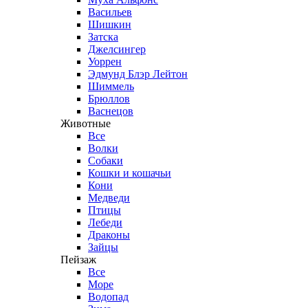
Васильев
Шишкин
Затска
Джелсингер
Уоррен
Эдмунд Блэр Лейтон
Шиммель
Брюллов
Васнецов
Животные
Все
Волки
Собаки
Кошки и кошачьи
Кони
Медведи
Птицы
Лебеди
Драконы
Зайцы
Пейзаж
Все
Море
Водопад