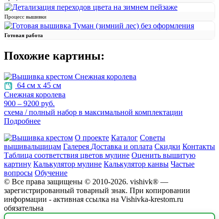
Процесс вышивки
Готовая работа
Похожие картины:
64 см х 45 см
Снежная королева
900 – 9200 руб.
схема / полный набор в максимальной комплектации
Подробнее
О проекте
Каталог
Советы
вышивальщицам
Галерея
Доставка и оплата
Скидки
Контакты
Таблица соответствия цветов мулине
Оценить вышитую
картину
Калькулятор мулине
Калькулятор канвы
Частые
вопросы
Обучение
© Все права защищены © 2010-2026. vishivk® —
зарегистрированный товарный знак. При копировании
информации - активная ссылка на Vishivka-krestom.ru
обязательна