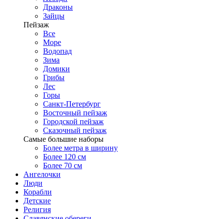
Драконы
Зайцы
Пейзаж
Все
Море
Водопад
Зима
Домики
Грибы
Лес
Горы
Санкт-Петербург
Восточный пейзаж
Городской пейзаж
Сказочный пейзаж
Самые большие наборы
Более метра в ширину
Более 120 см
Более 70 см
Ангелочки
Люди
Корабли
Детские
Религия
Славянские обереги