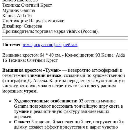
Техника:
Счетный Крест
Мулине:
Gamma
Канва:
Aida 16
Инструкция:
На русском языке
Дизайнер:
Секарева
Производитель:
торговая марка vishivk (Россия).
По теме:
|зима|
|искусство|
|лес|
|пейзаж|
Вышивка крестом 64 * 40 см. -
Кол-во цветов:
93
Канва:
Aida
16
Техника:
Счетный Крест
Вышивка крестом «Туман»
— невероятно атмосферный и
безмятежный
зимний пейзаж
, созданный по художественной
фотографии Д. Асеева. Картина передает ту самую тишину и
чистоту, которую можно встретить только в
лесу
ранним
морозным
утром
.
Художественные особенности:
93 оттенка мулине
Gamma позволяют воссоздать тончайшую игру света в
тумане
и реалистичную фактуру заиндевевших
деревьев.
Сюжет:
Загадочный заснеженный
лес
, погруженный в
дымку, создает эффект присутствия и дарит чувство