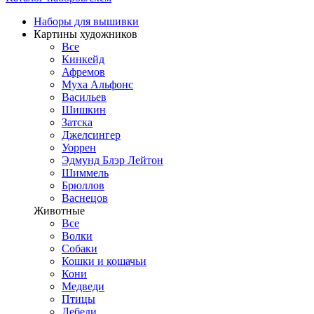
Наборы для вышивки
Картины художников
Все
Кинкейд
Афремов
Муха Альфонс
Васильев
Шишкин
Затска
Джелсингер
Уоррен
Эдмунд Блэр Лейтон
Шиммель
Брюллов
Васнецов
Животные
Все
Волки
Собаки
Кошки и кошачьи
Кони
Медведи
Птицы
Лебеди