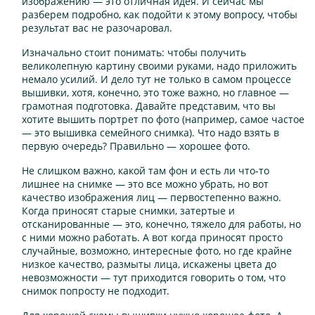
изображению — это отличная идея. И сейчас мы
разберем подробно, как подойти к этому вопросу, чтобы
результат вас не разочаровал.
Изначально стоит понимать: чтобы получить
великолепную картину своими руками, надо приложить
немало усилий. И дело тут не только в самом процессе
вышивки, хотя, конечно, это тоже важно, но главное —
грамотная подготовка. Давайте представим, что вы
хотите вышить портрет по фото (например, самое частое
— это вышивка семейного снимка). Что надо взять в
первую очередь? Правильно — хорошее фото.
Не слишком важно, какой там фон и есть ли что-то
лишнее на снимке — это все можно убрать, но вот
качество изображения лиц — первостепенно важно.
Когда приносят старые снимки, затертые и
отсканированные — это, конечно, тяжело для работы, но
с ними можно работать. А вот когда приносят просто
случайные, возможно, интересные фото, но где крайне
низкое качество, размыты лица, искажены цвета до
невозможности — тут приходится говорить о том, что
снимок попросту не подходит.