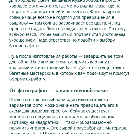
Для хорошей схемы вышивки нужно хорошее фото. А
хорошее фото — это то, где четко видны глаза, где на
лицах нет лишних теней и элементов. Фото на ярком
солнце чаще всего не годятся для превращения в
вышивку — там солнце засвечивает все цвета, и лиц
просто не видно. Лица выглядят очень плоско. Поэтому,
если хочется, чтобы вышитый портрет стал достойным
украшением, надо ответственно подойти к выбору
базового фото.
Ну а после изготовления работы — завершить ее тоже
достойно. На финише стоит оформить картину в
красивый и качественный багет. Для этого существуют
багетные мастерские, в которых вам подскажут и помогут
оформить работу.
От фотографии — к качественной схеме
После того как вы выбрали один или несколько
вариантов фото, можно начинать превращать его в
схему для вышивки крестом. Сейчас существует
множество специальных программ, разбивающих
картинку на квадратики — таким образом можно
получить «прогон». Это сырой полуфабрикат. Материал,
получаемый за 15 минут работы на компьютере.