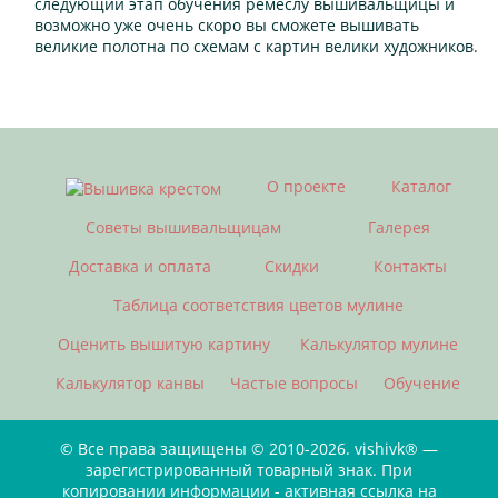
следующий этап обучения ремеслу вышивальщицы и
возможно уже очень скоро вы сможете вышивать
великие полотна по схемам с картин велики художников.
О проекте
Каталог
Советы вышивальщицам
Галерея
Доставка и оплата
Скидки
Контакты
Таблица соответствия цветов мулине
Оценить вышитую картину
Калькулятор мулине
Калькулятор канвы
Частые вопросы
Обучение
© Все права защищены © 2010-2026. vishivk® —
зарегистрированный товарный знак. При
копировании информации - активная ссылка на