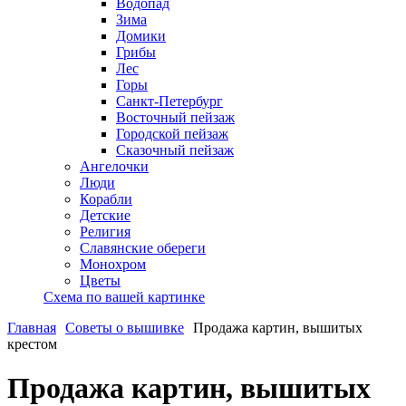
Водопад
Зима
Домики
Грибы
Лес
Горы
Санкт-Петербург
Восточный пейзаж
Городской пейзаж
Сказочный пейзаж
Ангелочки
Люди
Корабли
Детские
Религия
Славянские обереги
Монохром
Цветы
Схема по вашей картинке
Главная
Советы о вышивке
Продажа картин, вышитых
крестом
Продажа картин, вышитых