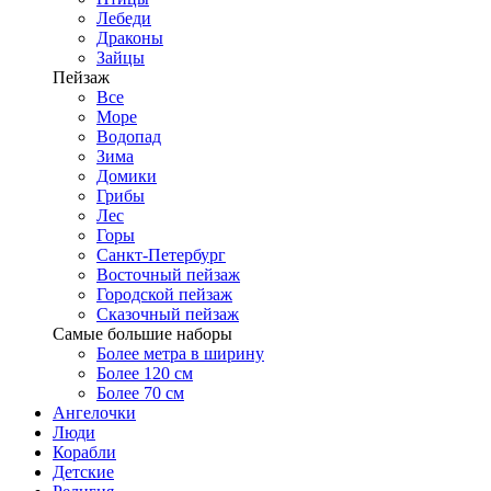
Лебеди
Драконы
Зайцы
Пейзаж
Все
Море
Водопад
Зима
Домики
Грибы
Лес
Горы
Санкт-Петербург
Восточный пейзаж
Городской пейзаж
Сказочный пейзаж
Самые большие наборы
Более метра в ширину
Более 120 см
Более 70 см
Ангелочки
Люди
Корабли
Детские