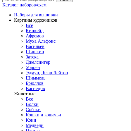
Каталог наборов/схем
Наборы для вышивки
Картины художников
Все
Кинкейд
Афремов
Муха Альфонс
Васильев
Шишкин
Затска
Джелсингер
Уоррен
Эдмунд Блэр Лейтон
Шиммель
Брюллов
Васнецов
Животные
Все
Волки
Собаки
Кошки и кошачьи
Кони
Медведи
Птицы