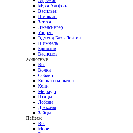
Афремов
Муха Альфонс
Васильев
Шишкин
Затска
Джелсингер
Уоррен
Эдмунд Блэр Лейтон
Шиммель
Брюллов
Васнецов
Животные
Все
Волки
Собаки
Кошки и кошачьи
Кони
Медведи
Птицы
Лебеди
Драконы
Зайцы
Пейзаж
Все
Море