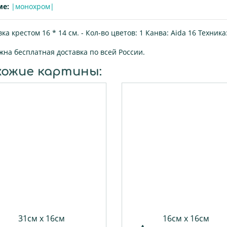
ме:
|монохром|
а крестом 16 * 14 см. -
Кол-во цветов:
1
Канва:
Aida 16
Техника
жна бесплатная доставка по всей России.
хожие картины:
31см х 16см
16см х 16см