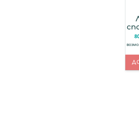
сп
8
возмо