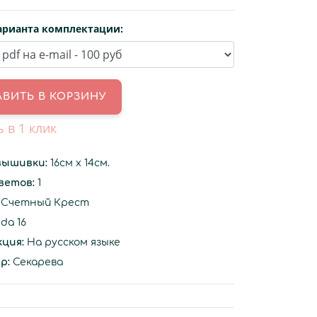
арианта комплектации:
ь в 1 клик
вышивки:
16см х 14см.
цветов:
1
Счетный Крест
da 16
ция:
На русском языке
р:
Секарева