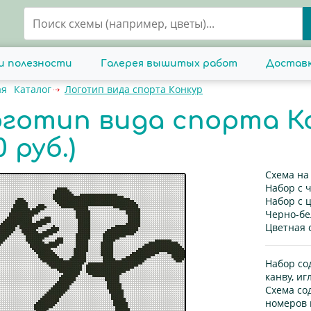
и полезности
Галерея вышитых работ
Доставк
ая
Каталог
Логотип вида спорта Конкур
готип вида спорта Ко
0 руб.)
Схема на
Набор с 
Набор с 
Черно-бе
Цветная 
Набор со
канву, иг
Схема со
номеров 