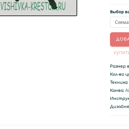
Выбор в
купит
Размер 
Кол-во 
Техника:
Канва:
Ai
Инструк
Дизайне