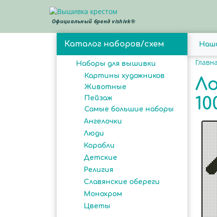
Официальный бренд vishivk®
Каталог наборов/схем
Наш
Главн
Наборы для вышивки
Картины художников
Ло
Животные
10
Пейзаж
Самые большие наборы
Ангелочки
Люди
Корабли
Детские
Религия
Славянские обереги
Монохром
Цветы