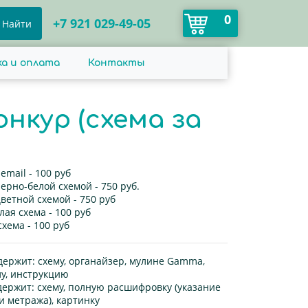
0
+7 921 029-49-05
Найти
а и оплата
Контакты
нкур (схема за
 email
- 100 руб
черно-белой схемой
-
750
руб.
цветной схемой
- 750 руб
лая схема
- 100 руб
схема
- 100 руб
держит:
схему, органайзер, мулине Gamma,
лу, инструкцию
держит:
схему, полную расшифровку (указание
и метража), картинку