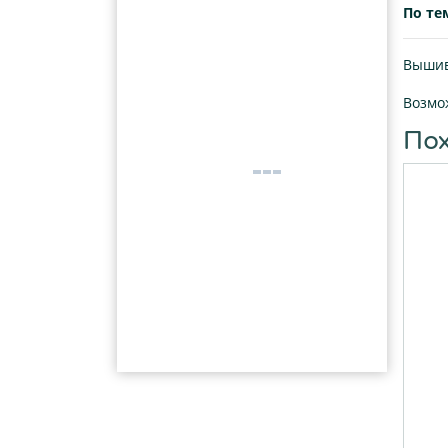
По те
Вышивк
Возмо
По