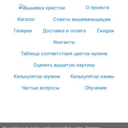
О проекте
Каталог
Советы вышивальщицам
Галерея
Доставка и оплата
Скидки
Контакты
Таблица соответствия цветов мулине
Оценить вышитую картину
Калькулятор мулине
Калькулятор канвы
Частые вопросы
Обучение
© Все права защищены © 2010-2026. vishivk®
— зарегистрированный товарный знак. При
копировании информации - активная ссылка на
Vishivka-krestom.ru обязательна
Мы используем файлы cookie для работы сайта. Политика