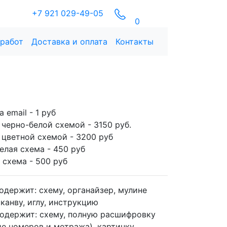
+7 921 029-49-05
0
 работ
Доставка и оплата
Контакты
а email
- 1 руб
 черно-белой схемой
-
3150
руб.
 цветной схемой
- 3200 руб
елая схема
- 450 руб
 схема
- 500 руб
содержит:
схему, органайзер, мулине
канву, иглу, инструкцию
содержит:
схему, полную расшифровку
ие номеров и метража), картинку