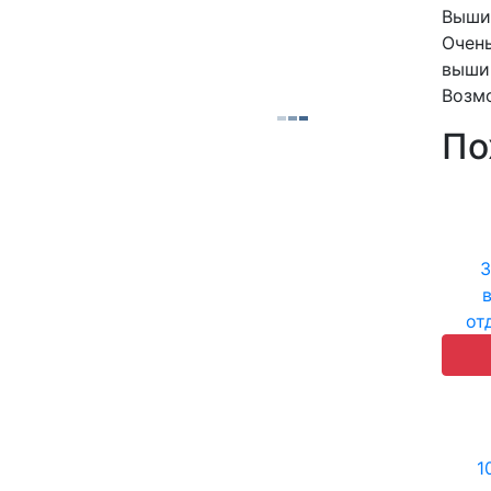
Вышив
Очень
вышив
Возмо
По
3
от
1