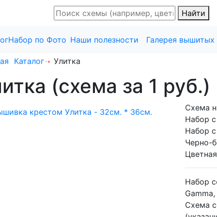
Найти
ог
Набор по Фото
Наши полезности
Галерея вышитых
ая
Каталог
Улитка
итка (схема за 1 руб.)
Схема н
Набор с
Набор с
Черно-б
Цветная
Набор 
Gamma, 
Схема 
(указан