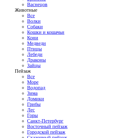
Васнецов
Животные
Все
Волки
Собаки
Кошки и кошачьи
Кони
Медведи
Птицы
Лебеди
Драконы
Зайцы
Пейзаж
Все
Море
Водопад
Зима
Домики
Грибы
Лес
Горы
Санкт-Петербург
Восточный пейзаж
Городской пейзаж
Сказочный пейзаж