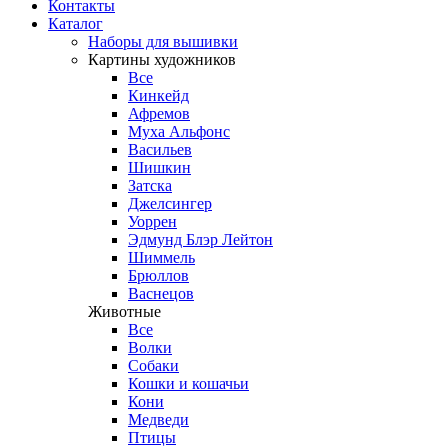
Контакты
Каталог
Наборы для вышивки
Картины художников
Все
Кинкейд
Афремов
Муха Альфонс
Васильев
Шишкин
Затска
Джелсингер
Уоррен
Эдмунд Блэр Лейтон
Шиммель
Брюллов
Васнецов
Животные
Все
Волки
Собаки
Кошки и кошачьи
Кони
Медведи
Птицы