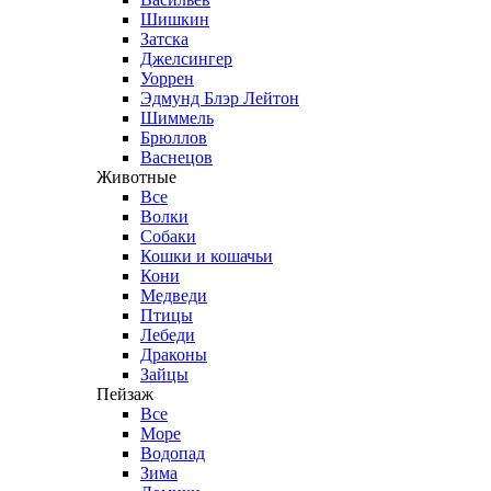
Шишкин
Затска
Джелсингер
Уоррен
Эдмунд Блэр Лейтон
Шиммель
Брюллов
Васнецов
Животные
Все
Волки
Собаки
Кошки и кошачьи
Кони
Медведи
Птицы
Лебеди
Драконы
Зайцы
Пейзаж
Все
Море
Водопад
Зима