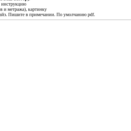
у, инструкцию
в и метража), картинку
дайз. Пишите в примечании. По умолчанию pdf.