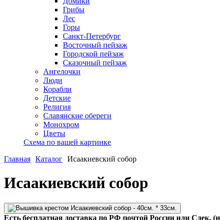
Домики
Грибы
Лес
Горы
Санкт-Петербург
Восточный пейзаж
Городской пейзаж
Сказочный пейзаж
Ангелочки
Люди
Корабли
Детские
Религия
Славянские обереги
Монохром
Цветы
Схема по вашей картинке
Главная
Каталог
Исаакиевский собор
Исаакиевский собор
Есть бесплатная доставка по РФ почтой России или Сдек. (