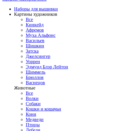
Наборы для вышивки
Картины художников
Все
Кинкейд
Афремов
Муха Альфонс
Васильев
Шишкин
Затска
Джелсингер
Уоррен
Эдмунд Блэр Лейтон
Шиммель
Брюллов
Васнецов
Животные
Все
Волки
Собаки
Кошки и кошачьи
Кони
Медведи
Птицы
Лебеди