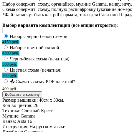
Набор содержит:
схему, органайзер, мулине Gamma, канву, игл
Схема содержит:
схему, полную расшифровку (указание номеро
*Файлы:
могут быть как pdf формата, так и для Саги или Пара
Выбор варианта комплектации (все опции открыты):
Набор с черно-белой схемой
4150 руб.
Набор с цветной схемой
4300 руб.
Черно-белая схема (печатная)
550 руб.
Цветная схема (печатная)
700 руб.
📥 Скачать схему PDF на e-mail*
400 руб.
Размер вышивки: 40см х 33см.
Кол-во цветов:
26
Техника:
Счетный Крест
Мулине:
Gamma
Канва:
Aida 16
Инструкция:
На русском языке
Дизайнер:
Секарева