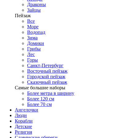
Драконы
Зайцы
Пейзаж
Все
Море
Водопад
Зима
Домики
Грибы
Лес
Горы
Санкт-Петербург
Восточный пейзаж
Городской пейзаж
Сказочный пейзаж
Самые большие наборы
Более метра в ширину
Более 120 см
Более 70 см
Ангелочки
Люди
Корабли
Детские
Религия
Славянские обереги