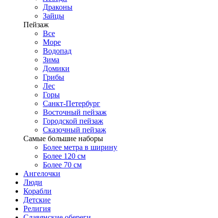
Драконы
Зайцы
Пейзаж
Все
Море
Водопад
Зима
Домики
Грибы
Лес
Горы
Санкт-Петербург
Восточный пейзаж
Городской пейзаж
Сказочный пейзаж
Самые большие наборы
Более метра в ширину
Более 120 см
Более 70 см
Ангелочки
Люди
Корабли
Детские
Религия
Славянские обереги