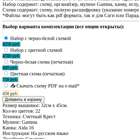
Набор содержит:
схему, органайзер, мулине Gamma, канву, игл
Схема содержит:
схему, полную расшифровку (указание номеро
*Файлы:
могут быть как pdf формата, так и для Саги или Пара
Выбор варианта комплектации (все опции открыты):
Набор с черно-белой схемой
4550 руб.
Набор с цветной схемой
4700 руб.
Черно-белая схема (печатная)
600 руб.
Цветная схема (печатная)
750 руб.
📥 Скачать схему PDF на e-mail*
450 руб.
Размер вышивки: 32см х 45см.
Кол-во цветов:
22
Техника:
Счетный Крест
Мулине:
Gamma
Канва:
Aida 16
Инструкция:
На русском языке
Дизайнер:
Секарева