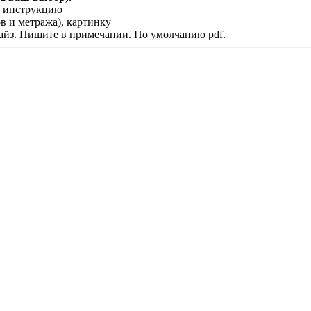
у, инструкцию
в и метража), картинку
дайз. Пишите в примечании. По умолчанию pdf.