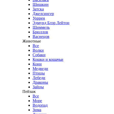
Шишкин
Затска
Джелсингер
Уоррен
Эдмунд Блэр Лейтон
Шиммель
Брюллов
Васнецов
Животные
Все
Волки
Собаки
Кошки и кошачьи
Кони
Медведи
Птицы
Лебеди
Драконы
Зайцы
Пейзаж
Все
Море
Водопад
Зима