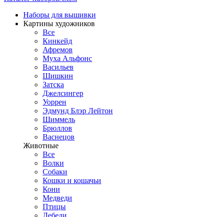
Наборы для вышивки
Картины художников
Все
Кинкейд
Афремов
Муха Альфонс
Васильев
Шишкин
Затска
Джелсингер
Уоррен
Эдмунд Блэр Лейтон
Шиммель
Брюллов
Васнецов
Животные
Все
Волки
Собаки
Кошки и кошачьи
Кони
Медведи
Птицы
Лебеди