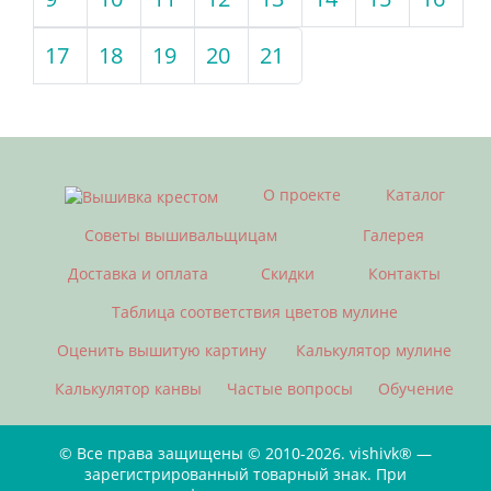
17
18
19
20
21
О проекте
Каталог
Советы вышивальщицам
Галерея
Доставка и оплата
Скидки
Контакты
Таблица соответствия цветов мулине
Оценить вышитую картину
Калькулятор мулине
Калькулятор канвы
Частые вопросы
Обучение
© Все права защищены © 2010-2026. vishivk® —
зарегистрированный товарный знак. При