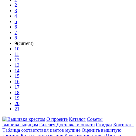
2
3
4
5
6
7
8
9
(current)
10
11
12
13
14
15
16
17
18
19
20
21
О проекте
Каталог
Советы
вышивальщицам
Галерея
Доставка и оплата
Скидки
Контакты
Таблица соответствия цветов мулине
Оценить вышитую
картину
Калькулятор мулине
Калькулятор канвы
Частые