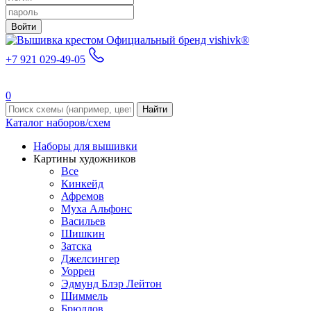
Войти
Официальный бренд vishivk®
+7 921 029-49-05
0
Найти
Каталог наборов/схем
Наборы для вышивки
Картины художников
Все
Кинкейд
Афремов
Муха Альфонс
Васильев
Шишкин
Затска
Джелсингер
Уоррен
Эдмунд Блэр Лейтон
Шиммель
Брюллов