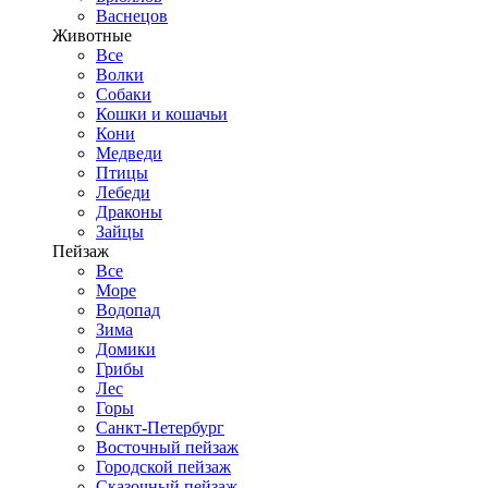
Васнецов
Животные
Все
Волки
Собаки
Кошки и кошачьи
Кони
Медведи
Птицы
Лебеди
Драконы
Зайцы
Пейзаж
Все
Море
Водопад
Зима
Домики
Грибы
Лес
Горы
Санкт-Петербург
Восточный пейзаж
Городской пейзаж
Сказочный пейзаж