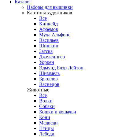
Каталог
Наборы для вышивки
Картины художников
Все
Кинкейд
Афремов
Муха Альфонс
Васильев
Шишкин
Затска
Джелсингер
Уоррен
Эдмунд Блэр Лейтон
Шиммель
Брюллов
Васнецов
Животные
Все
Волки
Собаки
Кошки и кошачьи
Кони
Медведи
Птицы
Лебеди