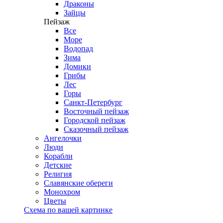
Драконы
Зайцы
Пейзаж
Все
Море
Водопад
Зима
Домики
Грибы
Лес
Горы
Санкт-Петербург
Восточный пейзаж
Городской пейзаж
Сказочный пейзаж
Ангелочки
Люди
Корабли
Детские
Религия
Славянские обереги
Монохром
Цветы
Схема по вашей картинке