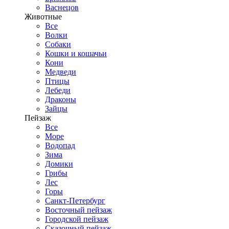
Васнецов
Животные
Все
Волки
Собаки
Кошки и кошачьи
Кони
Медведи
Птицы
Лебеди
Драконы
Зайцы
Пейзаж
Все
Море
Водопад
Зима
Домики
Грибы
Лес
Горы
Санкт-Петербург
Восточный пейзаж
Городской пейзаж
Сказочный пейзаж