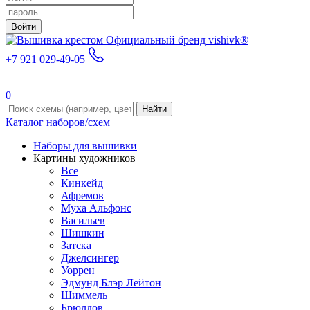
Войти
Официальный бренд vishivk®
+7 921 029-49-05
0
Найти
Каталог наборов/схем
Наборы для вышивки
Картины художников
Все
Кинкейд
Афремов
Муха Альфонс
Васильев
Шишкин
Затска
Джелсингер
Уоррен
Эдмунд Блэр Лейтон
Шиммель
Брюллов